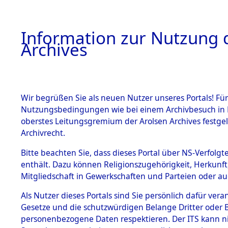
Information zur Nutzung d
Archives
HOME
BESTANDSBESCHREIBUNG
ARCHIVAL
Wir begrüßen Sie als neuen Nutzer unseres Portals! Für
Nutzungsbedingungen wie bei einem Archivbesuch in B
oberstes Leitungsgremium der Arolsen Archives festg
Archivrecht.
BESTÄNDE
Bitte beachten Sie, dass dieses Portal über NS-Verfolgte
"Todesmar
enthält. Dazu können Religionszugehörigkeit, Herkunf
Mitgliedschaft in Gewerkschaften und Parteien oder auc
Konzentrat
1.
Inhaftierungsdoku
mente
Als Nutzer dieses Portals sind Sie persönlich dafür vera
Kommando
Gesetze und die schutzwürdigen Belange Dritter oder B
5. Verschiedenes
personenbezogene Daten respektieren. Der ITS kann nic
5.3