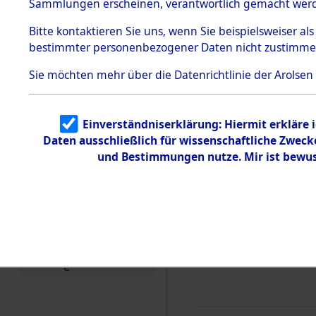
(82066758
Sammlungen erscheinen, verantwortlich gemacht wer
Todesmärsche
5.3.1 Alliierte
Bitte
kontaktieren
Sie uns, wenn Sie beispielsweiser al
Erhebungen
bestimmter personenbezogener Daten nicht zustimme
zu
Todesmärsch
en
Sie möchten mehr über die Datenrichtlinie der Arolsen
5.3.2
Versuchte
Identifizierun
Einverständniserklärung: Hiermit erkläre 
g
Daten ausschließlich für wissenschaftliche Zwec
5.3.3
Todesmärsch
und Bestimmungen nutze. Mir ist bewus
e /
Identifikation
unbekannter
Toter
5.3.5
Grabermittlu
ng /
Friedhofsplän
e