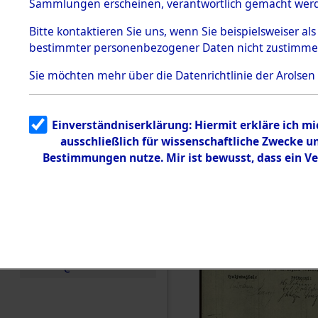
(82111290
Sammlungen erscheinen, verantwortlich gemacht wer
Todesmärsche
5.3.1 Alliierte
Bitte
kontaktieren
Sie uns, wenn Sie beispielsweiser al
Erhebungen
bestimmter personenbezogener Daten nicht zustimme
zu
Todesmärsch
en
Sie möchten mehr über die Datenrichtlinie der Arolsen
5.3.2
Versuchte
Identifizierun
Einverständniserklärung: Hiermit erkläre ich m
g
ausschließlich für wissenschaftliche Zwecke 
5.3.3
Todesmärsch
Bestimmungen nutze. Mir ist bewusst, dass ein V
e /
Identifikation
unbekannter
Toter
5.3.5
Grabermittlu
ng /
Friedhofsplän
e