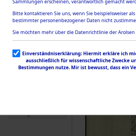
(82111293
Sammlungen erscheinen, verantwortlich gemacht wer
Todesmärsche
5.3.1 Alliierte
Bitte
kontaktieren
Sie uns, wenn Sie beispielsweiser al
Erhebungen
bestimmter personenbezogener Daten nicht zustimme
zu
Todesmärsch
en
Sie möchten mehr über die Datenrichtlinie der Arolsen
5.3.2
Versuchte
Identifizierun
Einverständniserklärung: Hiermit erkläre ich m
g
ausschließlich für wissenschaftliche Zwecke 
5.3.3
Todesmärsch
Bestimmungen nutze. Mir ist bewusst, dass ein V
e /
Identifikation
unbekannter
Toter
5.3.5
Grabermittlu
ng /
Friedhofsplän
e