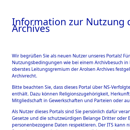
Information zur Nutzung d
Archives
HOME
BESTANDSBESCHREIBUNG
ARCHIVAL
Wir begrüßen Sie als neuen Nutzer unseres Portals! Für
Nutzungsbedingungen wie bei einem Archivbesuch in B
oberstes Leitungsgremium der Arolsen Archives festg
Archivrecht.
BESTÄNDE
Bitte beachten Sie, dass dieses Portal über NS-Verfolgte
Erschießu
enthält. Dazu können Religionszugehörigkeit, Herkunf
Mitgliedschaft in Gewerkschaften und Parteien oder auc
Evakuieru
1.
Inhaftierungsdoku
mente
Als Nutzer dieses Portals sind Sie persönlich dafür vera
Gradlitz u
Gesetze und die schutzwürdigen Belange Dritter oder B
5. Verschiedenes
personenbezogene Daten respektieren. Der ITS kann nic
5.3