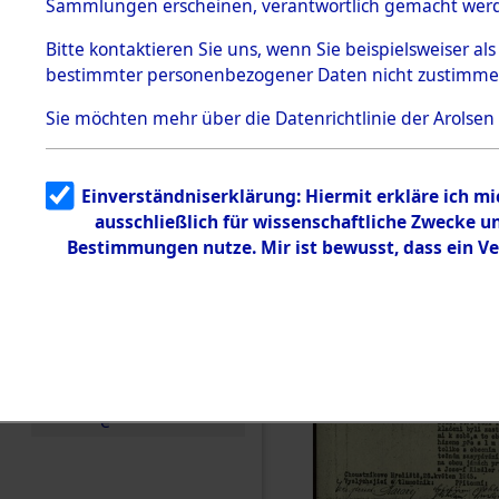
(82111303
Sammlungen erscheinen, verantwortlich gemacht wer
Todesmärsche
5.3.1 Alliierte
Bitte
kontaktieren
Sie uns, wenn Sie beispielsweiser al
Erhebungen
bestimmter personenbezogener Daten nicht zustimme
zu
Todesmärsch
en
Sie möchten mehr über die Datenrichtlinie der Arolsen
5.3.2
Versuchte
Identifizierun
Einverständniserklärung: Hiermit erkläre ich m
g
ausschließlich für wissenschaftliche Zwecke 
5.3.3
Todesmärsch
Bestimmungen nutze. Mir ist bewusst, dass ein V
e /
Identifikation
unbekannter
Toter
5.3.5
Grabermittlu
ng /
Friedhofsplän
e