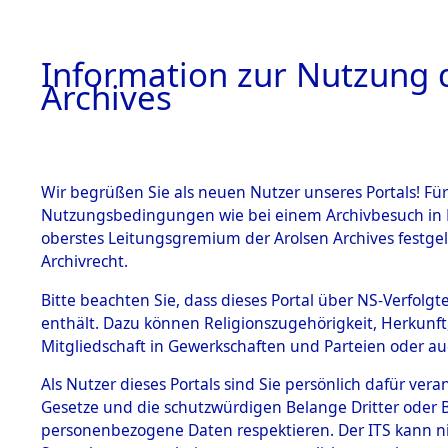
Information zur Nutzung d
Archives
HOME
BESTANDSBESCHREIBUNG
ARCHIVAL
Wir begrüßen Sie als neuen Nutzer unseres Portals! Für
Nutzungsbedingungen wie bei einem Archivbesuch in B
oberstes Leitungsgremium der Arolsen Archives festg
Archivrecht.
BESTÄNDE
Bitte beachten Sie, dass dieses Portal über NS-Verfolgte
Erschießu
enthält. Dazu können Religionszugehörigkeit, Herkunf
Mitgliedschaft in Gewerkschaften und Parteien oder auc
Evakuieru
1.
Inhaftierungsdoku
mente
Als Nutzer dieses Portals sind Sie persönlich dafür vera
Gradlitz u
Gesetze und die schutzwürdigen Belange Dritter oder B
5. Verschiedenes
personenbezogene Daten respektieren. Der ITS kann nic
5.3