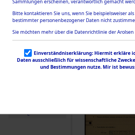
Exhumieru
Sammlungen erscheinen, verantwortlich gemacht wer
Todesmärsche
Personnes
5.3.1 Alliierte
Bitte
kontaktieren
Sie uns, wenn Sie beispielsweiser al
Erhebungen
bestimmter personenbezogener Daten nicht zustimme
zu
´Identifica
Todesmärsch
en
Sie möchten mehr über die Datenrichtlinie der Arolsen
5.3.2
Versuchte
Identifizierun
Einverständniserklärung: Hiermit erkläre 
g
Daten ausschließlich für wissenschaftliche Zwec
5.3.3
Todesmärsch
und Bestimmungen nutze. Mir ist bewus
e /
Identifikation
unbekannter
Toter
5.3.5
Grabermittlu
ng /
Friedhofsplän
e