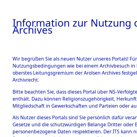
Information zur Nutzung d
Archives
HOME
BESTANDSBESCHREIBUNG
ARCHIVAL
Wir begrüßen Sie als neuen Nutzer unseres Portals! Für
Nutzungsbedingungen wie bei einem Archivbesuch in B
oberstes Leitungsgremium der Arolsen Archives festg
Archivrecht.
BESTÄNDE
Bitte beachten Sie, dass dieses Portal über NS-Verfolgte
Konzentrat
enthält. Dazu können Religionszugehörigkeit, Herkunf
Mitgliedschaft in Gewerkschaften und Parteien oder auc
Nachkrieg
1.
Inhaftierungsdoku
mente
Als Nutzer dieses Portals sind Sie persönlich dafür vera
Kommando B
Gesetze und die schutzwürdigen Belange Dritter oder B
5. Verschiedenes
personenbezogene Daten respektieren. Der ITS kann nic
5.3