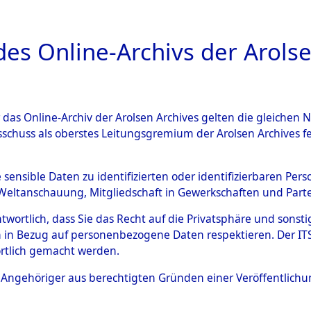
a
A
es Online-Archivs der Arolse
DIGITAL COLLEC
r das Online-Archiv der Arolsen Archives gelten die gleiche
ESCHREIBUNG
ARCHIVALE
ÜBERSICHT
BILD
sschuss als oberstes Leitungsgremium der Arolsen Archives 
tionslager Natzweiler: Nach
e sensible Daten zu identifizierten oder identifizierbaren Pe
Weltanschauung, Mitgliedschaft in Gewerkschaften und Partei
d das Kommando Bisingen: II
antwortlich, dass Sie das Recht auf die Privatsphäre und sons
 des Personnes Déplacées", "
 in Bezug auf personenbezogene Daten respektieren. Der ITS k
rtlich gemacht werden.
2124979)
ls Angehöriger aus berechtigten Gründen einer Veröffentlic