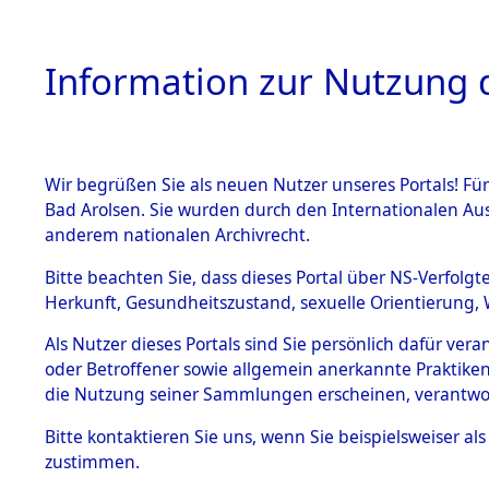
Information zur Nutzung d
Wir begrüßen Sie als neuen Nutzer unseres Portals! Fü
HOME
BESTANDSB
Bad Arolsen. Sie wurden durch den Internationalen Au
anderem nationalen Archivrecht.
BESTÄNDE
Konzentra
Bitte beachten Sie, dass dieses Portal über NS-Verfolgt
Herkunft, Gesundheitszustand, sexuelle Orientierung, 
betreffen
1.
Inhaftierungsdoku
Als Nutzer dieses Portals sind Sie persönlich dafür ver
mente
"Direction
oder Betroffener sowie allgemein anerkannte Praktiken
5. Verschiedenes
die Nutzung seiner Sammlungen erscheinen, verantwo
5.3
→
0081 (8
Bitte
kontaktieren
Sie uns, wenn Sie beispielsweiser a
Todesmärsche
zustimmen.
5.3.1 Alliierte
Erhebungen