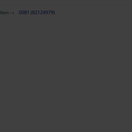
eiben →
0081 (82124979)