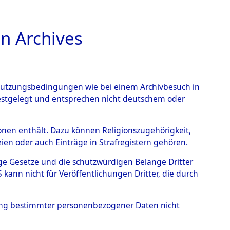
n Archives
TIONS ONLINE
n Nutzungsbedingungen wie bei einem Archivbesuch in
festgelegt und entsprechen nicht deutschem oder
kriegs-Dokumente
rsonen enthält. Dazu können Religionszugehörigkeit,
en oder auch Einträge in Strafregistern gehören.
I. Exhumierungen
tige Gesetze und die schutzwürdigen Belange Dritter
Elements D´Identification"
ann nicht für Veröffentlichungen Dritter, die durch
hung bestimmter personenbezogener Daten nicht