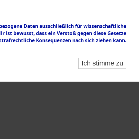
nbezogene Daten ausschließlich für wissenschaftliche
ionslager Natzweiler: Nachkriegs-Dokumente
 ist bewusst, dass ein Verstoß gegen diese Gesetze
 das Kommando Bisingen: III. Exhumierungen
rafrechtliche Konsequenzen nach sich ziehen kann.
 des Personnes Déplacées", "Elements D
ion"
Ich stimme zu