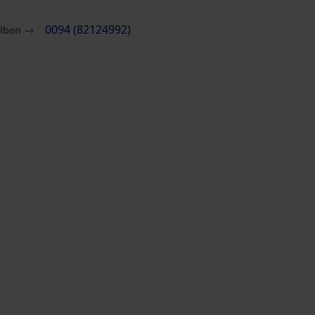
eiben →
0094 (82124992)