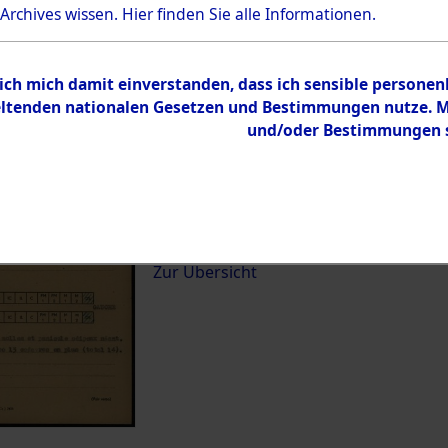
0094 (82124992)
 Archives wissen.
Hier
finden Sie alle Informationen.
 ich mich damit einverstanden, dass ich sensible persone
Übergeordnetes
Konzentrat
tenden nationalen Gesetzen und Bestimmungen nutze. Mir
Dokument
betreffend
und/oder Bestimmungen st
"Direction
´Identificat
Inhalt
Zur Übersicht