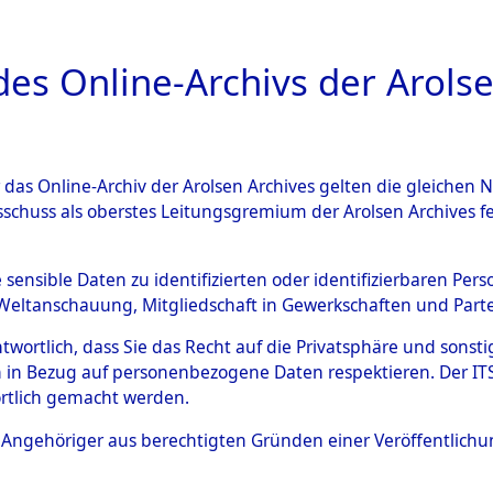
a
A
es Online-Archivs der Arolse
DIGITAL COLLEC
r das Online-Archiv der Arolsen Archives gelten die gleiche
ESCHREIBUNG
ARCHIVALE
ÜBERSICHT
BILD
sschuss als oberstes Leitungsgremium der Arolsen Archives 
tionslager Natzweiler: Nach
e sensible Daten zu identifizierten oder identifizierbaren Pe
Weltanschauung, Mitgliedschaft in Gewerkschaften und Partei
d das Kommando Bisingen: II
antwortlich, dass Sie das Recht auf die Privatsphäre und sons
 des Personnes Déplacées", "
 in Bezug auf personenbezogene Daten respektieren. Der ITS k
rtlich gemacht werden.
2124992)
ls Angehöriger aus berechtigten Gründen einer Veröffentlic