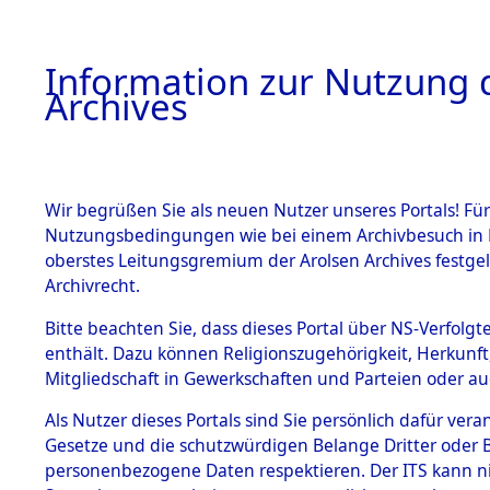
Information zur Nutzung d
Archives
HOME
BESTANDSBESCHREIBUNG
ARCHIVAL
Wir begrüßen Sie als neuen Nutzer unseres Portals! Für
Nutzungsbedingungen wie bei einem Archivbesuch in B
oberstes Leitungsgremium der Arolsen Archives festg
Archivrecht.
BESTÄNDE
Bitte beachten Sie, dass dieses Portal über NS-Verfolgte
Konzentrat
enthält. Dazu können Religionszugehörigkeit, Herkunf
Mitgliedschaft in Gewerkschaften und Parteien oder auc
Nachkrieg
1.
Inhaftierungsdoku
mente
Als Nutzer dieses Portals sind Sie persönlich dafür vera
Kommando B
Gesetze und die schutzwürdigen Belange Dritter oder B
5. Verschiedenes
personenbezogene Daten respektieren. Der ITS kann nic
5.3