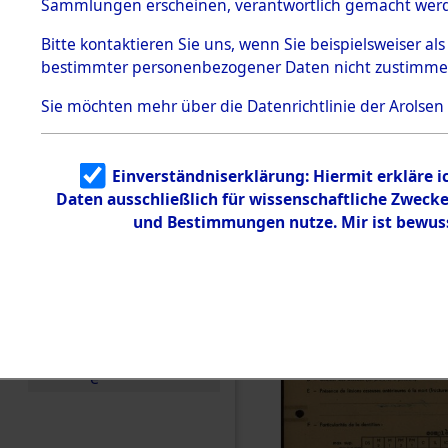
Exhumieru
Sammlungen erscheinen, verantwortlich gemacht wer
Todesmärsche
Personnes
5.3.1 Alliierte
Bitte
kontaktieren
Sie uns, wenn Sie beispielsweiser al
Erhebungen
bestimmter personenbezogener Daten nicht zustimme
zu
´Identifica
Todesmärsch
en
Sie möchten mehr über die Datenrichtlinie der Arolsen
5.3.2
Versuchte
Identifizierun
Einverständniserklärung: Hiermit erkläre 
g
Daten ausschließlich für wissenschaftliche Zwec
5.3.3
Todesmärsch
und Bestimmungen nutze. Mir ist bewus
e /
Identifikation
unbekannter
Toter
5.3.5
Grabermittlu
ng /
Friedhofsplän
e