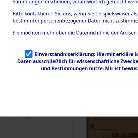
Exhumieru
Sammlungen erscheinen, verantwortlich gemacht wer
Todesmärsche
Personnes
5.3.1 Alliierte
Bitte
kontaktieren
Sie uns, wenn Sie beispielsweiser al
Erhebungen
bestimmter personenbezogener Daten nicht zustimme
zu
´Identifica
Todesmärsch
en
Sie möchten mehr über die Datenrichtlinie der Arolsen
5.3.2
Versuchte
Identifizierun
Einverständniserklärung: Hiermit erkläre 
g
Daten ausschließlich für wissenschaftliche Zwec
5.3.3
Todesmärsch
und Bestimmungen nutze. Mir ist bewus
e /
Identifikation
unbekannter
Toter
5.3.5
Grabermittlu
ng /
Friedhofsplän
e