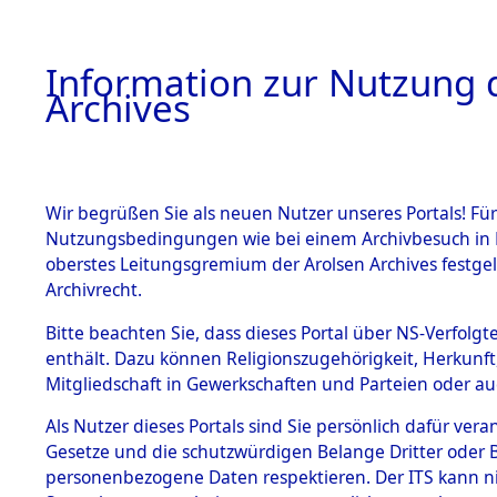
Information zur Nutzung d
Archives
HOME
BESTANDSBESCHREIBUNG
ARCHIVAL
Wir begrüßen Sie als neuen Nutzer unseres Portals! Für
Nutzungsbedingungen wie bei einem Archivbesuch in B
oberstes Leitungsgremium der Arolsen Archives festg
Archivrecht.
BESTÄNDE
Bitte beachten Sie, dass dieses Portal über NS-Verfolgte
Konzentrat
enthält. Dazu können Religionszugehörigkeit, Herkunf
Mitgliedschaft in Gewerkschaften und Parteien oder auc
Nachkrieg
1.
Inhaftierungsdoku
mente
Als Nutzer dieses Portals sind Sie persönlich dafür vera
Kommando B
Gesetze und die schutzwürdigen Belange Dritter oder B
5. Verschiedenes
personenbezogene Daten respektieren. Der ITS kann nic
5.3