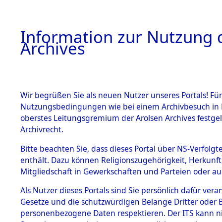
Information zur Nutzung d
Archives
HOME
BESTANDSBESCHREIBUNG
ARCHIVAL
Wir begrüßen Sie als neuen Nutzer unseres Portals! Für
Nutzungsbedingungen wie bei einem Archivbesuch in B
oberstes Leitungsgremium der Arolsen Archives festg
Archivrecht.
BESTÄNDE
Bitte beachten Sie, dass dieses Portal über NS-Verfolgte
Konzentrat
enthält. Dazu können Religionszugehörigkeit, Herkunf
Mitgliedschaft in Gewerkschaften und Parteien oder auc
Nachkrieg
1.
Inhaftierungsdoku
mente
Als Nutzer dieses Portals sind Sie persönlich dafür vera
Kommando B
Gesetze und die schutzwürdigen Belange Dritter oder B
5. Verschiedenes
personenbezogene Daten respektieren. Der ITS kann nic
5.3