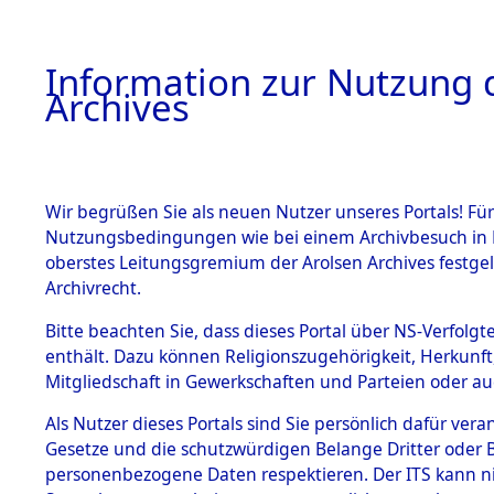
Information zur Nutzung d
Archives
HOME
BESTANDSBESCHREIBUNG
ARCHIVAL
Wir begrüßen Sie als neuen Nutzer unseres Portals! Für
Nutzungsbedingungen wie bei einem Archivbesuch in B
oberstes Leitungsgremium der Arolsen Archives festg
Archivrecht.
BESTÄNDE
Bitte beachten Sie, dass dieses Portal über NS-Verfolgte
Konzentrat
enthält. Dazu können Religionszugehörigkeit, Herkunf
Mitgliedschaft in Gewerkschaften und Parteien oder auc
Nachkrieg
1.
Inhaftierungsdoku
mente
Als Nutzer dieses Portals sind Sie persönlich dafür vera
Kommando B
Gesetze und die schutzwürdigen Belange Dritter oder B
5. Verschiedenes
personenbezogene Daten respektieren. Der ITS kann nic
5.3