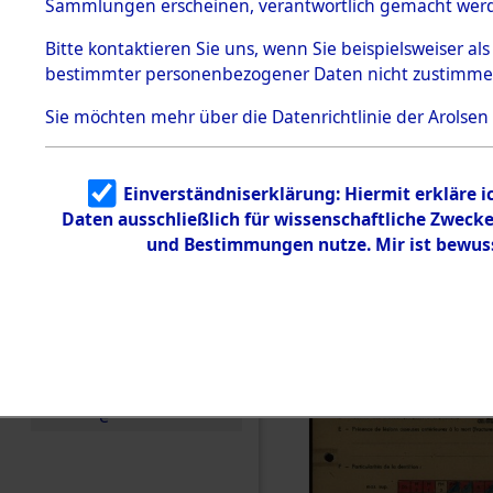
Exhumieru
Sammlungen erscheinen, verantwortlich gemacht wer
Todesmärsche
Personnes
5.3.1 Alliierte
Bitte
kontaktieren
Sie uns, wenn Sie beispielsweiser al
Erhebungen
bestimmter personenbezogener Daten nicht zustimme
zu
´Identifica
Todesmärsch
en
Sie möchten mehr über die Datenrichtlinie der Arolsen
5.3.2
Versuchte
Identifizierun
Einverständniserklärung: Hiermit erkläre 
g
Daten ausschließlich für wissenschaftliche Zwec
5.3.3
Todesmärsch
und Bestimmungen nutze. Mir ist bewus
e /
Identifikation
unbekannter
Toter
5.3.5
Grabermittlu
ng /
Friedhofsplän
e