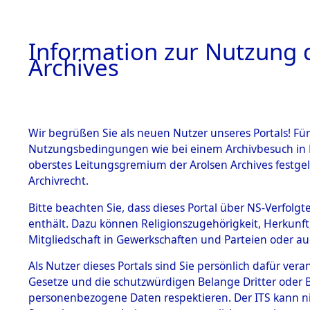
Information zur Nutzung d
Archives
HOME
BESTANDSBESCHREIBUNG
ARCHIVAL
Wir begrüßen Sie als neuen Nutzer unseres Portals! Für
Nutzungsbedingungen wie bei einem Archivbesuch in B
oberstes Leitungsgremium der Arolsen Archives festg
Archivrecht.
BESTÄNDE
Bitte beachten Sie, dass dieses Portal über NS-Verfolgte
Konzentrat
enthält. Dazu können Religionszugehörigkeit, Herkunf
Mitgliedschaft in Gewerkschaften und Parteien oder auc
Nachkrieg
1.
Inhaftierungsdoku
mente
Als Nutzer dieses Portals sind Sie persönlich dafür vera
Kommando B
Gesetze und die schutzwürdigen Belange Dritter oder B
5. Verschiedenes
personenbezogene Daten respektieren. Der ITS kann nic
5.3