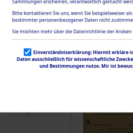
Exhumieru
Sammlungen erscheinen, verantwortlich gemacht wer
Todesmärsche
Personnes
5.3.1 Alliierte
Bitte
kontaktieren
Sie uns, wenn Sie beispielsweiser al
Erhebungen
bestimmter personenbezogener Daten nicht zustimme
zu
´Identifica
Todesmärsch
en
Sie möchten mehr über die Datenrichtlinie der Arolsen
5.3.2
Versuchte
Identifizierun
Einverständniserklärung: Hiermit erkläre 
g
Daten ausschließlich für wissenschaftliche Zwec
5.3.3
Todesmärsch
und Bestimmungen nutze. Mir ist bewus
e /
Identifikation
unbekannter
Toter
5.3.5
Grabermittlu
ng /
Friedhofsplän
e