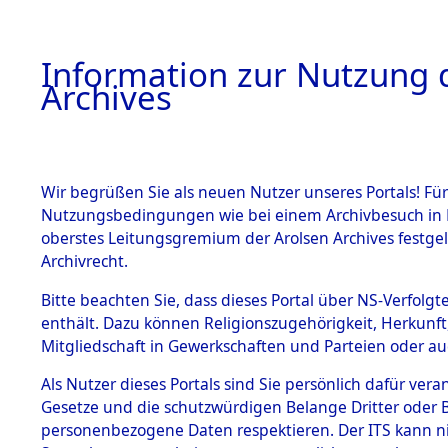
Information zur Nutzung d
Archives
HOME
BESTANDSBESCHREIBUNG
ARCHIVAL
Wir begrüßen Sie als neuen Nutzer unseres Portals! Für
Nutzungsbedingungen wie bei einem Archivbesuch in B
oberstes Leitungsgremium der Arolsen Archives festg
Archivrecht.
BESTÄNDE
Bitte beachten Sie, dass dieses Portal über NS-Verfolgte
Konzentrat
enthält. Dazu können Religionszugehörigkeit, Herkunf
Mitgliedschaft in Gewerkschaften und Parteien oder auc
Nachkrieg
1.
Inhaftierungsdoku
mente
Als Nutzer dieses Portals sind Sie persönlich dafür vera
Kommando B
Gesetze und die schutzwürdigen Belange Dritter oder B
5. Verschiedenes
personenbezogene Daten respektieren. Der ITS kann nic
5.3