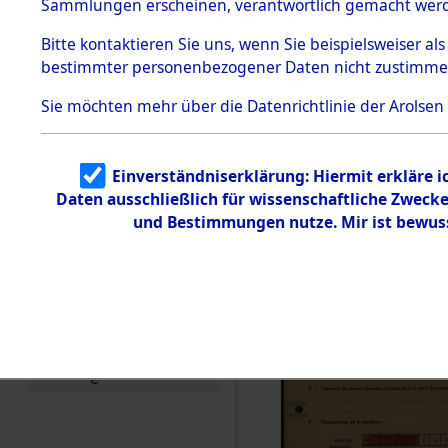
Exhumieru
Sammlungen erscheinen, verantwortlich gemacht wer
Todesmärsche
Personnes
5.3.1 Alliierte
Bitte
kontaktieren
Sie uns, wenn Sie beispielsweiser al
Erhebungen
bestimmter personenbezogener Daten nicht zustimme
zu
´Identifica
Todesmärsch
en
Sie möchten mehr über die Datenrichtlinie der Arolsen
5.3.2
Versuchte
Identifizierun
Einverständniserklärung: Hiermit erkläre 
g
Daten ausschließlich für wissenschaftliche Zwec
5.3.3
Todesmärsch
und Bestimmungen nutze. Mir ist bewus
e /
Identifikation
unbekannter
Toter
5.3.5
Grabermittlu
ng /
Friedhofsplän
e