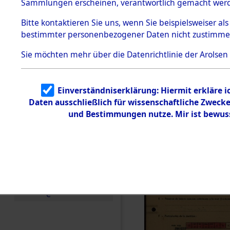
Exhumieru
Sammlungen erscheinen, verantwortlich gemacht wer
Todesmärsche
Personnes
5.3.1 Alliierte
Bitte
kontaktieren
Sie uns, wenn Sie beispielsweiser al
Erhebungen
bestimmter personenbezogener Daten nicht zustimme
zu
´Identifica
Todesmärsch
en
Sie möchten mehr über die Datenrichtlinie der Arolsen
5.3.2
Versuchte
Identifizierun
Einverständniserklärung: Hiermit erkläre 
g
Daten ausschließlich für wissenschaftliche Zwec
5.3.3
Todesmärsch
und Bestimmungen nutze. Mir ist bewus
e /
Identifikation
unbekannter
Toter
5.3.5
Grabermittlu
ng /
Friedhofsplän
e