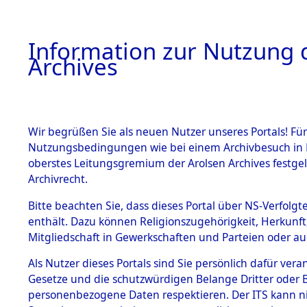
Information zur Nutzung d
Archives
HOME
BESTANDSBESCHREIBUNG
ARCHIVAL
Wir begrüßen Sie als neuen Nutzer unseres Portals! Für
Nutzungsbedingungen wie bei einem Archivbesuch in B
oberstes Leitungsgremium der Arolsen Archives festg
Archivrecht.
BESTÄNDE
Bitte beachten Sie, dass dieses Portal über NS-Verfolgte
Konzentrat
enthält. Dazu können Religionszugehörigkeit, Herkunf
Mitgliedschaft in Gewerkschaften und Parteien oder auc
Nachkrieg
1.
Inhaftierungsdoku
mente
Als Nutzer dieses Portals sind Sie persönlich dafür vera
Kommando B
Gesetze und die schutzwürdigen Belange Dritter oder B
5. Verschiedenes
personenbezogene Daten respektieren. Der ITS kann nic
5.3