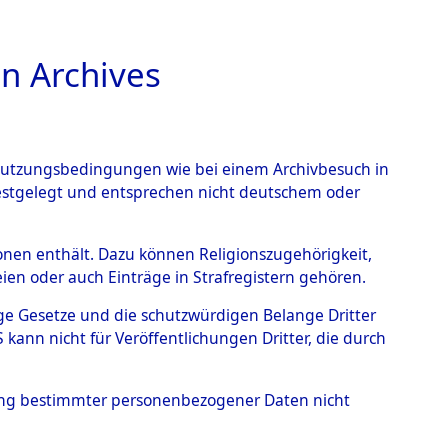
n Archives
TIONS ONLINE
n Nutzungsbedingungen wie bei einem Archivbesuch in
festgelegt und entsprechen nicht deutschem oder
kriegs-Dokumente
rsonen enthält. Dazu können Religionszugehörigkeit,
en oder auch Einträge in Strafregistern gehören.
I. Exhumierungen
tige Gesetze und die schutzwürdigen Belange Dritter
Elements D´Identification"
ann nicht für Veröffentlichungen Dritter, die durch
hung bestimmter personenbezogener Daten nicht