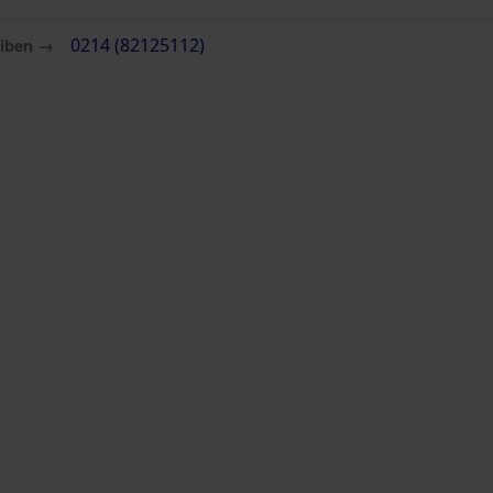
eiben →
0214 (82125112)