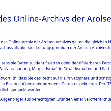
a
A
es Online-Archivs der Arolse
DIGITAL COLLEC
r das Online-Archiv der Arolsen Archives gelten die gleiche
ESCHREIBUNG
ARCHIVALE
ÜBERSICHT
BILD
sschuss als oberstes Leitungsgremium der Arolsen Archives 
tionslager Natzweiler: Nach
e sensible Daten zu identifizierten oder identifizierbaren Pe
Weltanschauung, Mitgliedschaft in Gewerkschaften und Partei
d das Kommando Bisingen: II
antwortlich, dass Sie das Recht auf die Privatsphäre und sons
 des Personnes Déplacées", "
 in Bezug auf personenbezogene Daten respektieren. Der ITS k
rtlich gemacht werden.
2125112)
ls Angehöriger aus berechtigten Gründen einer Veröffentlic