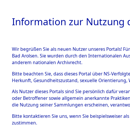
Information zur Nutzung d
Wir begrüßen Sie als neuen Nutzer unseres Portals! Fü
HOME
BESTANDSB
Bad Arolsen. Sie wurden durch den Internationalen Au
anderem nationalen Archivrecht.
BESTÄNDE
Konzentra
Bitte beachten Sie, dass dieses Portal über NS-Verfolgt
Herkunft, Gesundheitszustand, sexuelle Orientierung, 
betreffen
1.
Inhaftierungsdoku
Als Nutzer dieses Portals sind Sie persönlich dafür ver
mente
"Direction
oder Betroffener sowie allgemein anerkannte Praktiken
5. Verschiedenes
die Nutzung seiner Sammlungen erscheinen, verantwo
5.3
→
0214 (8
Bitte
kontaktieren
Sie uns, wenn Sie beispielsweiser a
Todesmärsche
zustimmen.
5.3.1 Alliierte
Erhebungen