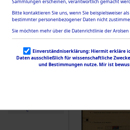
Exhumieru
Sammlungen erscheinen, verantwortlich gemacht wer
Todesmärsche
Personnes
5.3.1 Alliierte
Bitte
kontaktieren
Sie uns, wenn Sie beispielsweiser al
Erhebungen
bestimmter personenbezogener Daten nicht zustimme
zu
´Identifica
Todesmärsch
en
Sie möchten mehr über die Datenrichtlinie der Arolsen
5.3.2
Versuchte
Identifizierun
Einverständniserklärung: Hiermit erkläre 
g
Daten ausschließlich für wissenschaftliche Zwec
5.3.3
Todesmärsch
und Bestimmungen nutze. Mir ist bewus
e /
Identifikation
unbekannter
Toter
5.3.5
Grabermittlu
ng /
Friedhofsplän
e