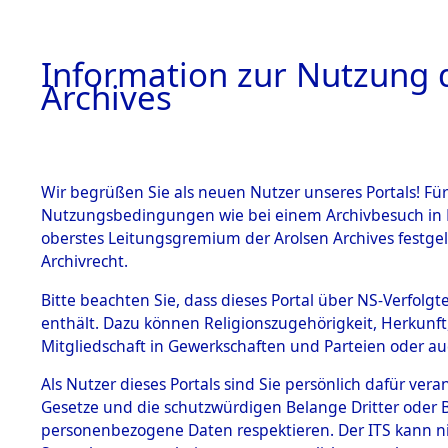
Information zur Nutzung d
Archives
HOME
BESTANDSBESCHREIBUNG
ARCHIVAL
Wir begrüßen Sie als neuen Nutzer unseres Portals! Für
Nutzungsbedingungen wie bei einem Archivbesuch in B
oberstes Leitungsgremium der Arolsen Archives festg
Archivrecht.
BESTÄNDE
Bitte beachten Sie, dass dieses Portal über NS-Verfolgte
Konzentrat
enthält. Dazu können Religionszugehörigkeit, Herkunf
Mitgliedschaft in Gewerkschaften und Parteien oder auc
Nachkrieg
1.
Inhaftierungsdoku
mente
Als Nutzer dieses Portals sind Sie persönlich dafür vera
Kommando B
Gesetze und die schutzwürdigen Belange Dritter oder B
5. Verschiedenes
personenbezogene Daten respektieren. Der ITS kann nic
5.3