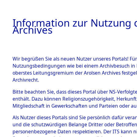
Information zur Nutzung d
Archives
HOME
BESTANDSBESCHREIBUNG
ARCHIVAL
Wir begrüßen Sie als neuen Nutzer unseres Portals! Für
Nutzungsbedingungen wie bei einem Archivbesuch in B
oberstes Leitungsgremium der Arolsen Archives festg
Archivrecht.
BESTÄNDE
Bitte beachten Sie, dass dieses Portal über NS-Verfolgte
Identificat
enthält. Dazu können Religionszugehörigkeit, Herkunf
Mitgliedschaft in Gewerkschaften und Parteien oder auc
of Concent
1.
Inhaftierungsdoku
mente
Als Nutzer dieses Portals sind Sie persönlich dafür vera
der Route
und die schutzwürdigen Belange Dritter oder Betroffen
5. Verschiedenes
personenbezogene Daten respektieren. Der ITS kann nic
5.3