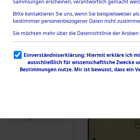
Konzentrat
Sammlungen erscheinen, verantwortlich gemacht wer
Todesmärsche
5.3.1 Alliierte
Evakuieru
Bitte
kontaktieren
Sie uns, wenn Sie beispielsweiser al
Erhebungen
bestimmter personenbezogener Daten nicht zustimme
zu
(84618667
Todesmärsch
en
Sie möchten mehr über die Datenrichtlinie der Arolsen
5.3.2
Versuchte
Identifizierun
Einverständniserklärung: Hiermit erkläre ich 
g
ausschließlich für wissenschaftliche Zwecke
5.3.3
Todesmärsch
Bestimmungen nutze. Mir ist bewusst, dass ein 
e /
Identifikation
unbekannter
Toter
5.3.5
Grabermittlu
ng /
Friedhofsplän
e