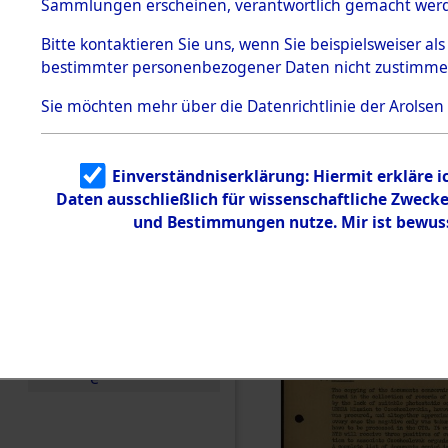
von Frau 
Sammlungen erscheinen, verantwortlich gemacht wer
Todesmärsche
5.3.1 Alliierte
(84618679
Bitte
kontaktieren
Sie uns, wenn Sie beispielsweiser al
Erhebungen
bestimmter personenbezogener Daten nicht zustimme
zu
Todesmärsch
en
Sie möchten mehr über die Datenrichtlinie der Arolsen
5.3.2
Versuchte
Identifizierun
Einverständniserklärung: Hiermit erkläre 
g
Daten ausschließlich für wissenschaftliche Zwec
5.3.3
Todesmärsch
und Bestimmungen nutze. Mir ist bewus
e /
Identifikation
unbekannter
Toter
5.3.5
Grabermittlu
ng /
Friedhofsplän
e