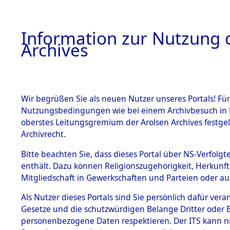
Information zur Nutzung d
Archives
HOME
BESTANDSBESCHREIBUNG
ARCHIVAL
Wir begrüßen Sie als neuen Nutzer unseres Portals! Für
Nutzungsbedingungen wie bei einem Archivbesuch in B
oberstes Leitungsgremium der Arolsen Archives festg
Archivrecht.
BESTÄNDE
Bitte beachten Sie, dass dieses Portal über NS-Verfolgte
Evakuieru
enthält. Dazu können Religionszugehörigkeit, Herkunf
Mitgliedschaft in Gewerkschaften und Parteien oder auc
Konzentrat
1.
Inhaftierungsdoku
mente
Als Nutzer dieses Portals sind Sie persönlich dafür vera
Aussenkom
Gesetze und die schutzwürdigen Belange Dritter oder B
5. Verschiedenes
personenbezogene Daten respektieren. Der ITS kann nic
5.3