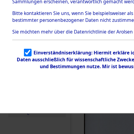
von Frau 
Sammlungen erscheinen, verantwortlich gemacht wer
Todesmärsche
5.3.1 Alliierte
(84618715
Bitte
kontaktieren
Sie uns, wenn Sie beispielsweiser al
Erhebungen
bestimmter personenbezogener Daten nicht zustimme
zu
Todesmärsch
en
Sie möchten mehr über die Datenrichtlinie der Arolsen
5.3.2
Versuchte
Identifizierun
Einverständniserklärung: Hiermit erkläre 
g
Daten ausschließlich für wissenschaftliche Zwec
5.3.3
Todesmärsch
und Bestimmungen nutze. Mir ist bewus
e /
Identifikation
unbekannter
Toter
5.3.5
Grabermittlu
ng /
Friedhofsplän
e