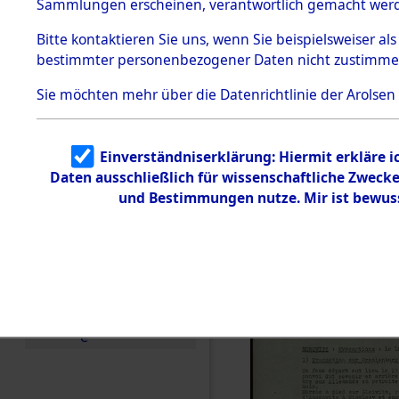
von Frau 
Sammlungen erscheinen, verantwortlich gemacht wer
Todesmärsche
5.3.1 Alliierte
(84618721
Bitte
kontaktieren
Sie uns, wenn Sie beispielsweiser al
Erhebungen
bestimmter personenbezogener Daten nicht zustimme
zu
Todesmärsch
en
Sie möchten mehr über die Datenrichtlinie der Arolsen
5.3.2
Versuchte
Identifizierun
Einverständniserklärung: Hiermit erkläre 
g
Daten ausschließlich für wissenschaftliche Zwec
5.3.3
Todesmärsch
und Bestimmungen nutze. Mir ist bewus
e /
Identifikation
unbekannter
Toter
5.3.5
Grabermittlu
ng /
Friedhofsplän
e