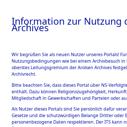
Information zur Nutzung d
Archives
HOME
BESTANDSBESCHREIBUNG
ARCHIVAL
Wir begrüßen Sie als neuen Nutzer unseres Portals! Für
Nutzungsbedingungen wie bei einem Archivbesuch in B
oberstes Leitungsgremium der Arolsen Archives festg
Archivrecht.
BESTÄNDE
Bitte beachten Sie, dass dieses Portal über NS-Verfolgte
Evakuieru
enthält. Dazu können Religionszugehörigkeit, Herkunf
Mitgliedschaft in Gewerkschaften und Parteien oder auc
Konzentrat
1.
Inhaftierungsdoku
mente
Als Nutzer dieses Portals sind Sie persönlich dafür vera
Aussenkom
Gesetze und die schutzwürdigen Belange Dritter oder B
5. Verschiedenes
personenbezogene Daten respektieren. Der ITS kann nic
5.3