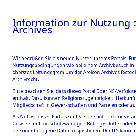
Information zur Nutzung d
Archives
HOME
BESTANDSBESCHREIBUNG
ARCHIVAL
Wir begrüßen Sie als neuen Nutzer unseres Portals! Für
Nutzungsbedingungen wie bei einem Archivbesuch in B
oberstes Leitungsgremium der Arolsen Archives festg
Archivrecht.
BESTÄNDE
Bitte beachten Sie, dass dieses Portal über NS-Verfolgte
Evakuieru
enthält. Dazu können Religionszugehörigkeit, Herkunf
Mitgliedschaft in Gewerkschaften und Parteien oder auc
Konzentrat
1.
Inhaftierungsdoku
mente
Als Nutzer dieses Portals sind Sie persönlich dafür vera
Aussenkom
Gesetze und die schutzwürdigen Belange Dritter oder B
5. Verschiedenes
personenbezogene Daten respektieren. Der ITS kann nic
5.3