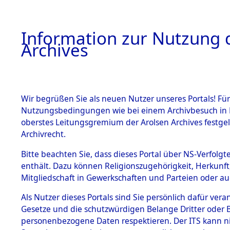
Information zur Nutzung d
Archives
HOME
BESTANDSBESCHREIBUNG
ARCHIVAL
Wir begrüßen Sie als neuen Nutzer unseres Portals! Für
Nutzungsbedingungen wie bei einem Archivbesuch in B
oberstes Leitungsgremium der Arolsen Archives festg
Archivrecht.
BESTÄNDE
Bitte beachten Sie, dass dieses Portal über NS-Verfolgte
Evakuierun
enthält. Dazu können Religionszugehörigkeit, Herkunf
Mitgliedschaft in Gewerkschaften und Parteien oder auc
Buchenwal
1.
Inhaftierungsdoku
mente
Als Nutzer dieses Portals sind Sie persönlich dafür vera
Außenko
Gesetze und die schutzwürdigen Belange Dritter oder B
5. Verschiedenes
personenbezogene Daten respektieren. Der ITS kann nic
5.3