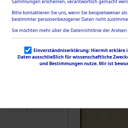
Sammlungen erscheinen, verantwortlich gemacht wer
Todesmärsche
5.3.1 Alliierte
Bitte
kontaktieren
Sie uns, wenn Sie beispielsweiser al
Erhebungen
bestimmter personenbezogener Daten nicht zustimme
zu
Todesmärsch
en
Sie möchten mehr über die Datenrichtlinie der Arolsen
5.3.2
Versuchte
Identifizierun
Einverständniserklärung: Hiermit erkläre 
g
Daten ausschließlich für wissenschaftliche Zwec
5.3.3
Todesmärsch
und Bestimmungen nutze. Mir ist bewus
e /
Identifikation
unbekannter
Toter
5.3.5
Grabermittlu
ng /
Friedhofsplän
e