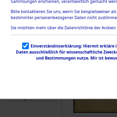
Sammlungen erscheinen, verantwortlich gemacht wer
Todesmärsche
5.3.1 Alliierte
Bitte
kontaktieren
Sie uns, wenn Sie beispielsweiser al
Erhebungen
bestimmter personenbezogener Daten nicht zustimme
zu
Todesmärsch
en
Sie möchten mehr über die Datenrichtlinie der Arolsen
5.3.2
Versuchte
Identifizierun
Einverständniserklärung: Hiermit erkläre 
g
Daten ausschließlich für wissenschaftliche Zwec
5.3.3
Todesmärsch
und Bestimmungen nutze. Mir ist bewus
e /
Identifikation
unbekannter
Toter
5.3.5
Grabermittlu
ng /
Friedhofsplän
e