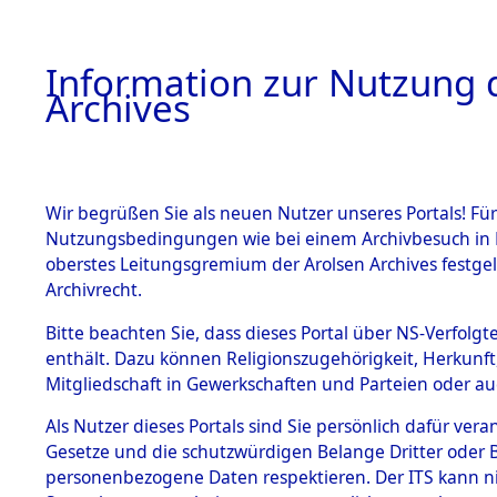
Information zur Nutzung d
Archives
HOME
BESTANDSBESCHREIBUNG
ARCHIVAL
Wir begrüßen Sie als neuen Nutzer unseres Portals! Für
Nutzungsbedingungen wie bei einem Archivbesuch in B
oberstes Leitungsgremium der Arolsen Archives festg
Archivrecht.
BESTÄNDE
Bitte beachten Sie, dass dieses Portal über NS-Verfolgte
Evakuierun
enthält. Dazu können Religionszugehörigkeit, Herkunf
Mitgliedschaft in Gewerkschaften und Parteien oder auc
Buchenwal
1.
Inhaftierungsdoku
mente
Als Nutzer dieses Portals sind Sie persönlich dafür vera
Außenko
Gesetze und die schutzwürdigen Belange Dritter oder B
5. Verschiedenes
personenbezogene Daten respektieren. Der ITS kann nic
5.3