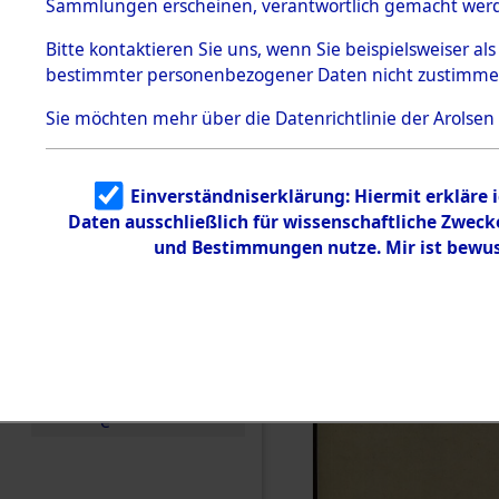
Sammlungen erscheinen, verantwortlich gemacht wer
Todesmärsche
5.3.1 Alliierte
Bitte
kontaktieren
Sie uns, wenn Sie beispielsweiser al
Erhebungen
bestimmter personenbezogener Daten nicht zustimme
zu
Todesmärsch
en
Sie möchten mehr über die Datenrichtlinie der Arolsen
5.3.2
Versuchte
Identifizierun
Einverständniserklärung: Hiermit erkläre 
g
Daten ausschließlich für wissenschaftliche Zwec
5.3.3
Todesmärsch
und Bestimmungen nutze. Mir ist bewus
e /
Identifikation
unbekannter
Toter
5.3.5
Grabermittlu
ng /
Friedhofsplän
e