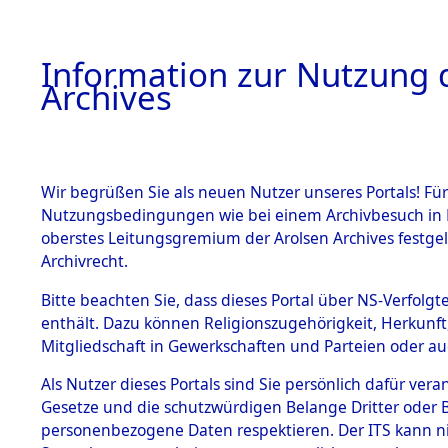
Information zur Nutzung d
Archives
HOME
BESTANDSBESCHREIBUNG
ARCHIVAL
Wir begrüßen Sie als neuen Nutzer unseres Portals! Für
Nutzungsbedingungen wie bei einem Archivbesuch in B
oberstes Leitungsgremium der Arolsen Archives festg
Archivrecht.
BESTÄNDE
Bitte beachten Sie, dass dieses Portal über NS-Verfolgte
Evakuierun
enthält. Dazu können Religionszugehörigkeit, Herkunf
Mitgliedschaft in Gewerkschaften und Parteien oder auc
Dachau u
1.
Inhaftierungsdoku
mente
Als Nutzer dieses Portals sind Sie persönlich dafür vera
→
0004 (8
Gesetze und die schutzwürdigen Belange Dritter oder B
5. Verschiedenes
personenbezogene Daten respektieren. Der ITS kann nic
5.3