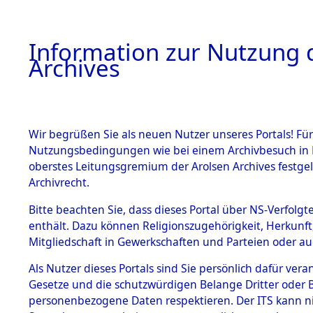
Information zur Nutzung d
Archives
HOME
BESTANDSBESCHREIBUNG
ARCHIVAL
Wir begrüßen Sie als neuen Nutzer unseres Portals! Für
Nutzungsbedingungen wie bei einem Archivbesuch in B
oberstes Leitungsgremium der Arolsen Archives festg
Archivrecht.
BESTÄNDE
Bitte beachten Sie, dass dieses Portal über NS-Verfolgte
Evakuierun
enthält. Dazu können Religionszugehörigkeit, Herkunf
Mitgliedschaft in Gewerkschaften und Parteien oder auc
Dachau u
1.
Inhaftierungsdoku
mente
Als Nutzer dieses Portals sind Sie persönlich dafür vera
→
0013 (8
Gesetze und die schutzwürdigen Belange Dritter oder B
5. Verschiedenes
personenbezogene Daten respektieren. Der ITS kann nic
5.3