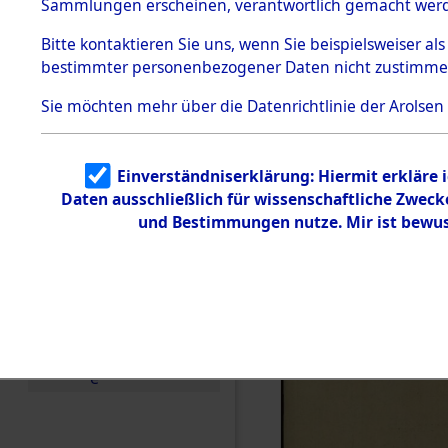
Sammlungen erscheinen, verantwortlich gemacht wer
Todesmärsche
5.3.1 Alliierte
Bitte
kontaktieren
Sie uns, wenn Sie beispielsweiser al
Erhebungen
bestimmter personenbezogener Daten nicht zustimme
zu
Todesmärsch
en
Sie möchten mehr über die Datenrichtlinie der Arolsen
5.3.2
Versuchte
Identifizierun
Einverständniserklärung: Hiermit erkläre 
g
Daten ausschließlich für wissenschaftliche Zwec
5.3.3
Todesmärsch
und Bestimmungen nutze. Mir ist bewus
e /
Identifikation
unbekannter
Toter
5.3.5
Grabermittlu
ng /
Friedhofsplän
e