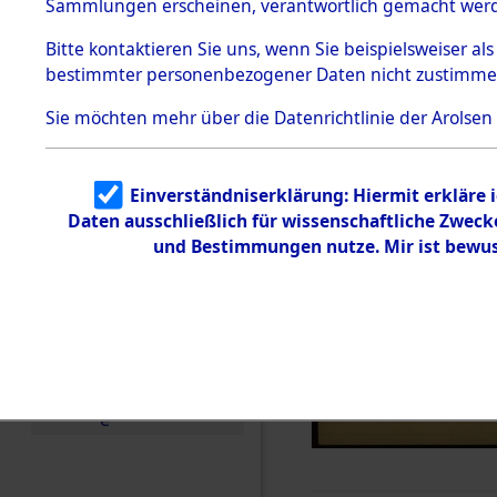
Sammlungen erscheinen, verantwortlich gemacht wer
Todesmärsche
5.3.1 Alliierte
Bitte
kontaktieren
Sie uns, wenn Sie beispielsweiser al
Erhebungen
bestimmter personenbezogener Daten nicht zustimme
zu
Todesmärsch
en
Sie möchten mehr über die Datenrichtlinie der Arolsen
5.3.2
Versuchte
Identifizierun
Einverständniserklärung: Hiermit erkläre 
g
Daten ausschließlich für wissenschaftliche Zwec
5.3.3
Todesmärsch
und Bestimmungen nutze. Mir ist bewus
e /
Identifikation
unbekannter
Toter
5.3.5
Grabermittlu
ng /
Friedhofsplän
e