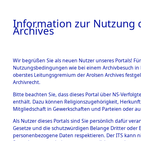
Information zur Nutzung d
Archives
HOME
BESTANDSBESCHREIBUNG
ARCHIVAL
Wir begrüßen Sie als neuen Nutzer unseres Portals! Für
Nutzungsbedingungen wie bei einem Archivbesuch in B
oberstes Leitungsgremium der Arolsen Archives festg
Archivrecht.
BESTÄNDE
Bitte beachten Sie, dass dieses Portal über NS-Verfolgte
Evakuierun
enthält. Dazu können Religionszugehörigkeit, Herkunf
Mitgliedschaft in Gewerkschaften und Parteien oder auc
Dachau u
1.
Inhaftierungsdoku
mente
Als Nutzer dieses Portals sind Sie persönlich dafür vera
→
0045 (8
Gesetze und die schutzwürdigen Belange Dritter oder B
5. Verschiedenes
personenbezogene Daten respektieren. Der ITS kann nic
5.3