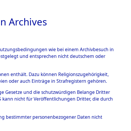
n Archives
TIONS ONLINE
n Nutzungsbedingungen wie bei einem Archivbesuch in
festgelegt und entsprechen nicht deutschem oder
 Dachau und seiner
rsonen enthält. Dazu können Religionszugehörigkeit,
en oder auch Einträge in Strafregistern gehören.
tige Gesetze und die schutzwürdigen Belange Dritter
ann nicht für Veröffentlichungen Dritter, die durch
hung bestimmter personenbezogener Daten nicht
g des Konzentrationslagers Dachau und seiner