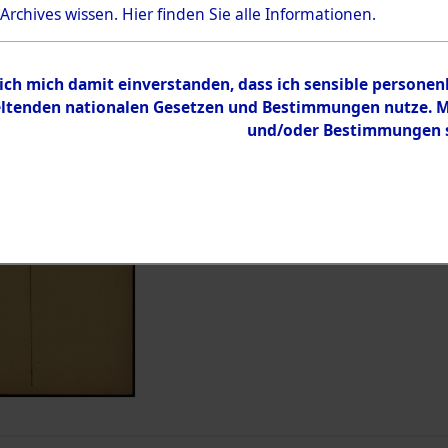
 Archives wissen.
Hier
finden Sie alle Informationen.
Dokument
Außenkom
Inhalt
 ich mich damit einverstanden, dass ich sensible persone
tenden nationalen Gesetzen und Bestimmungen nutze. Mir
und/oder Bestimmungen st
Zur Übersicht