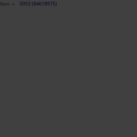
eiben →
0053 (84618975)