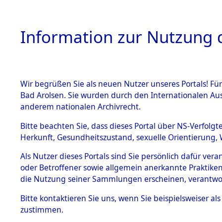
Information zur Nutzung d
Wir begrüßen Sie als neuen Nutzer unseres Portals! Fü
HOME
BESTANDSB
Bad Arolsen. Sie wurden durch den Internationalen Au
anderem nationalen Archivrecht.
BESTÄNDE
Evakuierun
Bitte beachten Sie, dass dieses Portal über NS-Verfolgt
Herkunft, Gesundheitszustand, sexuelle Orientierung, 
1.
Außenko
Inhaftierungsdoku
Als Nutzer dieses Portals sind Sie persönlich dafür ver
mente
oder Betroffener sowie allgemein anerkannte Praktiken
5. Verschiedenes
die Nutzung seiner Sammlungen erscheinen, verantwo
5.3
Bitte
kontaktieren
Sie uns, wenn Sie beispielsweiser a
Todesmärsche
zustimmen.
5.3.1 Alliierte
Erhebungen