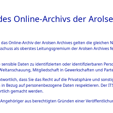
a
A
es Online-Archivs der Arolse
DIGITAL COLLEC
r das Online-Archiv der Arolsen Archives gelten die gleiche
ESCHREIBUNG
ARCHIVALE
ÜBERSICHT
BILD
sschuss als oberstes Leitungsgremium der Arolsen Archives 
g des Konzentrationslagers
e sensible Daten zu identifizierten oder identifizierbaren Pe
Weltanschauung, Mitgliedschaft in Gewerkschaften und Partei
mmandos
→
0053 (84618975)
antwortlich, dass Sie das Recht auf die Privatsphäre und sons
 in Bezug auf personenbezogene Daten respektieren. Der ITS k
rtlich gemacht werden.
0053 (84618975)
ls Angehöriger aus berechtigten Gründen einer Veröffentlic
Übergeordnetes
Evakuierun