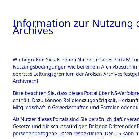
Information zur Nutzung d
Archives
HOME
BESTANDSBESCHREIBUNG
ARCHIVAL
Wir begrüßen Sie als neuen Nutzer unseres Portals! Für
Nutzungsbedingungen wie bei einem Archivbesuch in B
oberstes Leitungsgremium der Arolsen Archives festg
Archivrecht.
BESTÄNDE
Bitte beachten Sie, dass dieses Portal über NS-Verfolgte
Evakuierun
enthält. Dazu können Religionszugehörigkeit, Herkunf
Mitgliedschaft in Gewerkschaften und Parteien oder auc
Mittelbau-
1.
Inhaftierungsdoku
mente
Als Nutzer dieses Portals sind Sie persönlich dafür vera
Außenko
Gesetze und die schutzwürdigen Belange Dritter oder B
5. Verschiedenes
personenbezogene Daten respektieren. Der ITS kann nic
5.3