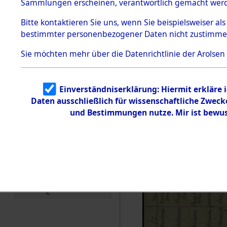
Sammlungen erscheinen, verantwortlich gemacht wer
Todesmärsche
5.3.1 Alliierte
Bitte
kontaktieren
Sie uns, wenn Sie beispielsweiser al
Erhebungen
bestimmter personenbezogener Daten nicht zustimme
zu
Todesmärsch
en
Sie möchten mehr über die Datenrichtlinie der Arolsen
5.3.2
Versuchte
Identifizierun
Einverständniserklärung: Hiermit erkläre 
g
Daten ausschließlich für wissenschaftliche Zwec
5.3.3
Todesmärsch
und Bestimmungen nutze. Mir ist bewus
e /
Identifikation
unbekannter
Toter
5.3.5
Grabermittlu
ng /
Friedhofsplän
e