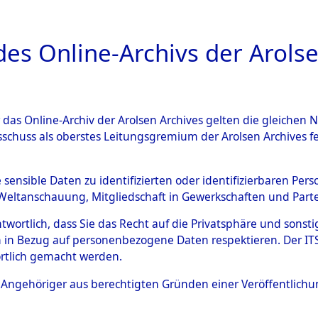
a
A
es Online-Archivs der Arolse
DIGITAL COLLEC
r das Online-Archiv der Arolsen Archives gelten die gleiche
ESCHREIBUNG
ARCHIVALE
ÜBERSICHT
BILD
sschuss als oberstes Leitungsgremium der Arolsen Archives 
g des Konzentrationslagers 
e sensible Daten zu identifizierten oder identifizierbaren Pe
Weltanschauung, Mitgliedschaft in Gewerkschaften und Partei
ußenkommandos
→
0061 (846
antwortlich, dass Sie das Recht auf die Privatsphäre und sons
 in Bezug auf personenbezogene Daten respektieren. Der ITS k
rtlich gemacht werden.
0061 (84619060)
ls Angehöriger aus berechtigten Gründen einer Veröffentlic
Übergeordnetes
Evakuierun