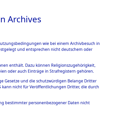
n Archives
TIONS ONLINE
n Nutzungsbedingungen wie bei einem Archivbesuch in
festgelegt und entsprechen nicht deutschem oder
Mittelbau-Dora und
rsonen enthält. Dazu können Religionszugehörigkeit,
en oder auch Einträge in Strafregistern gehören.
19060)
tige Gesetze und die schutzwürdigen Belange Dritter
ann nicht für Veröffentlichungen Dritter, die durch
hung bestimmter personenbezogener Daten nicht
g des Konzentrationslagers Mittelbau-Dora und