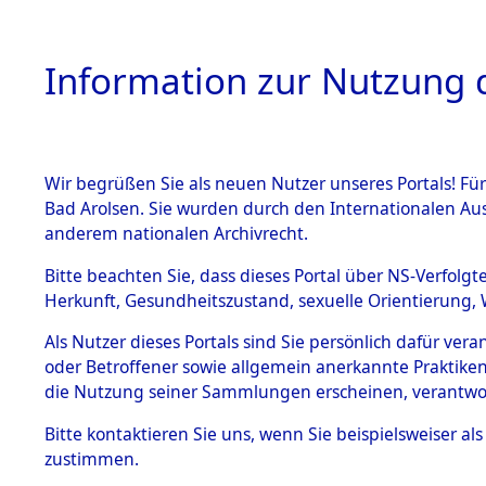
Information zur Nutzung d
Wir begrüßen Sie als neuen Nutzer unseres Portals! Fü
HOME
BESTANDSB
Bad Arolsen. Sie wurden durch den Internationalen Au
anderem nationalen Archivrecht.
BESTÄNDE
Evakuierun
Bitte beachten Sie, dass dieses Portal über NS-Verfolgt
Herkunft, Gesundheitszustand, sexuelle Orientierung, 
1.
seiner A
Inhaftierungsdoku
Als Nutzer dieses Portals sind Sie persönlich dafür ver
mente
oder Betroffener sowie allgemein anerkannte Praktiken
5. Verschiedenes
die Nutzung seiner Sammlungen erscheinen, verantwo
5.3
Bitte
kontaktieren
Sie uns, wenn Sie beispielsweiser a
Todesmärsche
zustimmen.
5.3.1 Alliierte
Erhebungen