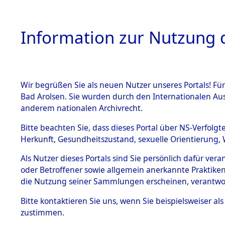
Information zur Nutzung d
Wir begrüßen Sie als neuen Nutzer unseres Portals! Fü
HOME
BESTANDSB
Bad Arolsen. Sie wurden durch den Internationalen Au
anderem nationalen Archivrecht.
BESTÄNDE
Evakuierun
Bitte beachten Sie, dass dieses Portal über NS-Verfolgt
Herkunft, Gesundheitszustand, sexuelle Orientierung, 
1.
seiner A
Inhaftierungsdoku
Als Nutzer dieses Portals sind Sie persönlich dafür ver
mente
oder Betroffener sowie allgemein anerkannte Praktiken
5. Verschiedenes
die Nutzung seiner Sammlungen erscheinen, verantwo
5.3
Bitte
kontaktieren
Sie uns, wenn Sie beispielsweiser a
Todesmärsche
zustimmen.
5.3.1 Alliierte
Erhebungen