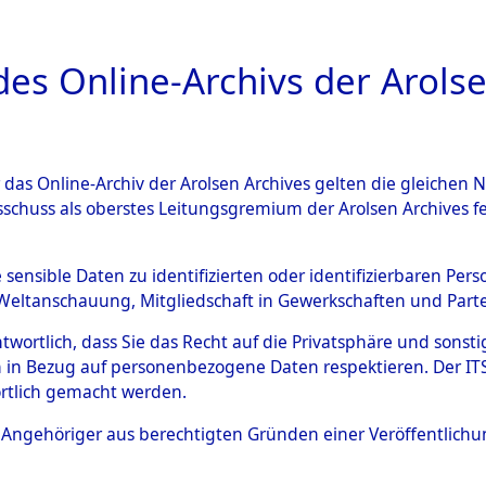
a
A
es Online-Archivs der Arolse
DIGITAL COLLEC
r das Online-Archiv der Arolsen Archives gelten die gleiche
ESCHREIBUNG
ARCHIVALE
ÜBERSICHT
BILD
sschuss als oberstes Leitungsgremium der Arolsen Archives 
g des Konzentrationslagers 
e sensible Daten zu identifizierten oder identifizierbaren Pe
Weltanschauung, Mitgliedschaft in Gewerkschaften und Partei
ußenkommandos
→
0072 (846
antwortlich, dass Sie das Recht auf die Privatsphäre und sons
 in Bezug auf personenbezogene Daten respektieren. Der ITS k
rtlich gemacht werden.
0072 (84619071)
ls Angehöriger aus berechtigten Gründen einer Veröffentlic
Übergeordnetes
Evakuierun