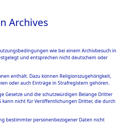
n Archives
TIONS ONLINE
n Nutzungsbedingungen wie bei einem Archivbesuch in
festgelegt und entsprechen nicht deutschem oder
Mittelbau-Dora und
rsonen enthält. Dazu können Religionszugehörigkeit,
en oder auch Einträge in Strafregistern gehören.
19071)
tige Gesetze und die schutzwürdigen Belange Dritter
ann nicht für Veröffentlichungen Dritter, die durch
hung bestimmter personenbezogener Daten nicht
g des Konzentrationslagers Mittelbau-Dora und