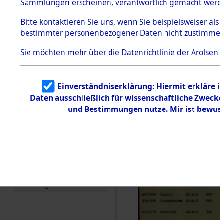
Sammlungen erscheinen, verantwortlich gemacht wer
Todesmärsche
5.3.1 Alliierte
Bitte
kontaktieren
Sie uns, wenn Sie beispielsweiser al
Erhebungen
bestimmter personenbezogener Daten nicht zustimme
zu
Todesmärsch
en
Sie möchten mehr über die Datenrichtlinie der Arolsen
5.3.2
Versuchte
Identifizierun
Einverständniserklärung: Hiermit erkläre 
g
Daten ausschließlich für wissenschaftliche Zwec
5.3.3
Todesmärsch
und Bestimmungen nutze. Mir ist bewus
e /
Identifikation
unbekannter
Toter
5.3.5
Grabermittlu
ng /
Friedhofsplän
e