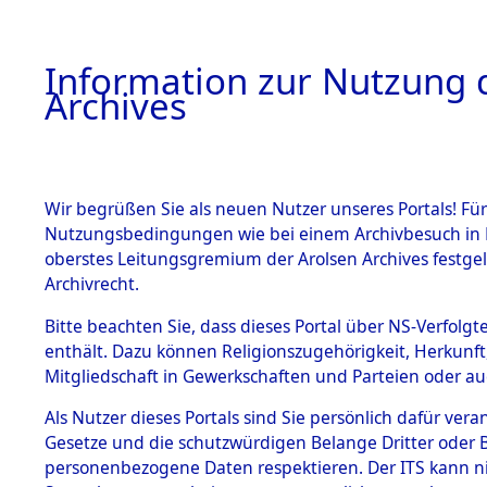
Information zur Nutzung d
Archives
HOME
BESTANDSBESCHREIBUNG
ARCHIVAL
Wir begrüßen Sie als neuen Nutzer unseres Portals! Für
Nutzungsbedingungen wie bei einem Archivbesuch in B
oberstes Leitungsgremium der Arolsen Archives festg
Archivrecht.
BESTÄNDE
Bitte beachten Sie, dass dieses Portal über NS-Verfolgte
Evakuierun
enthält. Dazu können Religionszugehörigkeit, Herkunf
Mitgliedschaft in Gewerkschaften und Parteien oder auc
Flossenbür
1.
Inhaftierungsdoku
mente
Als Nutzer dieses Portals sind Sie persönlich dafür vera
Außenko
Gesetze und die schutzwürdigen Belange Dritter oder B
5. Verschiedenes
personenbezogene Daten respektieren. Der ITS kann nic
5.3