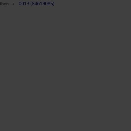
eiben →
0013 (84619085)