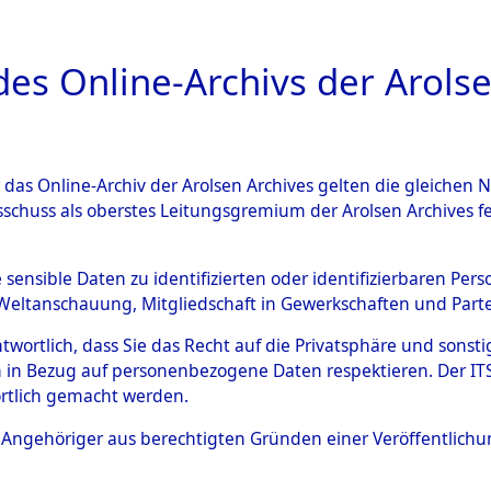
a
A
es Online-Archivs der Arolse
DIGITAL COLLEC
r das Online-Archiv der Arolsen Archives gelten die gleiche
ESCHREIBUNG
ARCHIVALE
ÜBERSICHT
BILD
sschuss als oberstes Leitungsgremium der Arolsen Archives 
g des Konzentrationslagers 
e sensible Daten zu identifizierten oder identifizierbaren Pe
Weltanschauung, Mitgliedschaft in Gewerkschaften und Partei
mmandos
→
0013 (84619085)
antwortlich, dass Sie das Recht auf die Privatsphäre und sons
 in Bezug auf personenbezogene Daten respektieren. Der ITS k
rtlich gemacht werden.
0013 (84619085)
ls Angehöriger aus berechtigten Gründen einer Veröffentlic
Übergeordnetes
Evakuierun