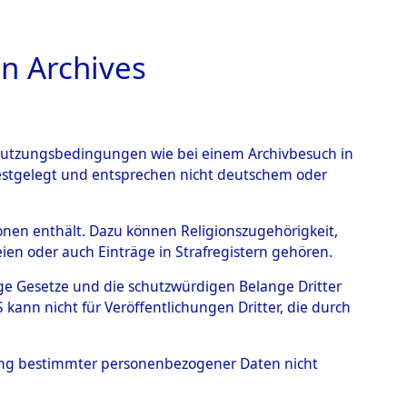
n Archives
TIONS ONLINE
n Nutzungsbedingungen wie bei einem Archivbesuch in
festgelegt und entsprechen nicht deutschem oder
Flossenbürg und seiner
rsonen enthält. Dazu können Religionszugehörigkeit,
en oder auch Einträge in Strafregistern gehören.
tige Gesetze und die schutzwürdigen Belange Dritter
ann nicht für Veröffentlichungen Dritter, die durch
hung bestimmter personenbezogener Daten nicht
g des Konzentrationslagers Flossenbürg und seiner