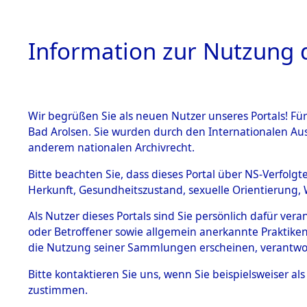
Information zur Nutzung d
Wir begrüßen Sie als neuen Nutzer unseres Portals! Fü
HOME
BESTANDSB
Bad Arolsen. Sie wurden durch den Internationalen Au
anderem nationalen Archivrecht.
BESTÄNDE
Evakuierun
Bitte beachten Sie, dass dieses Portal über NS-Verfolgt
Herkunft, Gesundheitszustand, sexuelle Orientierung, 
1.
Außenko
Inhaftierungsdoku
Als Nutzer dieses Portals sind Sie persönlich dafür ver
mente
oder Betroffener sowie allgemein anerkannte Praktiken
5. Verschiedenes
die Nutzung seiner Sammlungen erscheinen, verantwo
5.3
Bitte
kontaktieren
Sie uns, wenn Sie beispielsweiser a
Todesmärsche
zustimmen.
5.3.1 Alliierte
Erhebungen