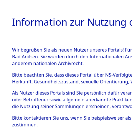
Information zur Nutzung d
Wir begrüßen Sie als neuen Nutzer unseres Portals! Fü
HOME
BESTANDSB
Bad Arolsen. Sie wurden durch den Internationalen Au
anderem nationalen Archivrecht.
BESTÄNDE
Evakuierun
Bitte beachten Sie, dass dieses Portal über NS-Verfolgt
Herkunft, Gesundheitszustand, sexuelle Orientierung, 
1.
Außenko
Inhaftierungsdoku
Als Nutzer dieses Portals sind Sie persönlich dafür ver
mente
oder Betroffener sowie allgemein anerkannte Praktiken
5. Verschiedenes
die Nutzung seiner Sammlungen erscheinen, verantwo
5.3
Bitte
kontaktieren
Sie uns, wenn Sie beispielsweiser a
Todesmärsche
zustimmen.
5.3.1 Alliierte
Erhebungen