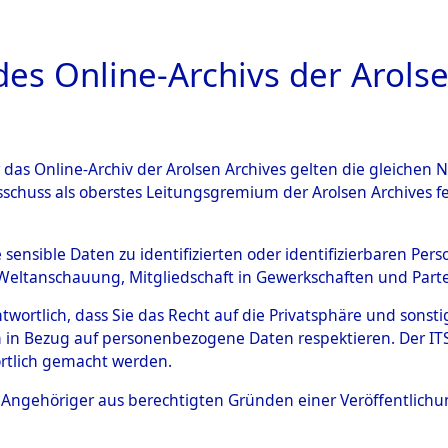
a
A
es Online-Archivs der Arolse
DIGITAL COLLEC
r das Online-Archiv der Arolsen Archives gelten die gleiche
ESCHREIBUNG
ARCHIVALE
ÜBERSICHT
BILD
sschuss als oberstes Leitungsgremium der Arolsen Archives 
g des Konzentrationslagers 
e sensible Daten zu identifizierten oder identifizierbaren Pe
Weltanschauung, Mitgliedschaft in Gewerkschaften und Partei
mmandos
→
0057 (84619129)
antwortlich, dass Sie das Recht auf die Privatsphäre und sons
 in Bezug auf personenbezogene Daten respektieren. Der ITS k
rtlich gemacht werden.
0057 (84619129)
ls Angehöriger aus berechtigten Gründen einer Veröffentlic
Übergeordnetes
Evakuierun