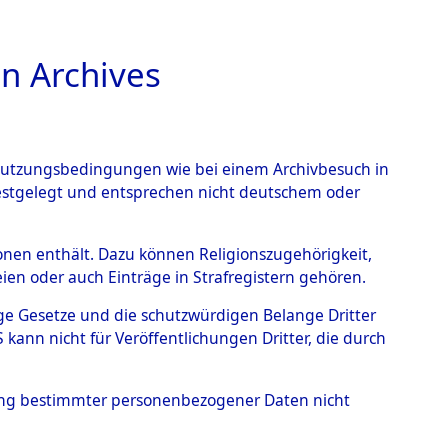
n Archives
TIONS ONLINE
n Nutzungsbedingungen wie bei einem Archivbesuch in
festgelegt und entsprechen nicht deutschem oder
Flossenbürg und seiner
rsonen enthält. Dazu können Religionszugehörigkeit,
en oder auch Einträge in Strafregistern gehören.
tige Gesetze und die schutzwürdigen Belange Dritter
ann nicht für Veröffentlichungen Dritter, die durch
hung bestimmter personenbezogener Daten nicht
g des Konzentrationslagers Flossenbürg und seiner