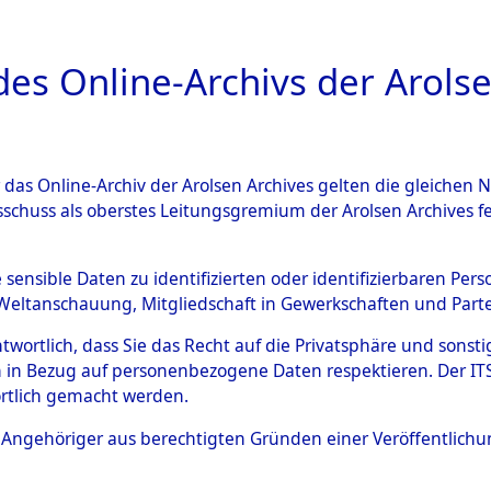
a
A
es Online-Archivs der Arolse
DIGITAL COLLEC
r das Online-Archiv der Arolsen Archives gelten die gleiche
ESCHREIBUNG
ARCHIVALE
ÜBERSICHT
BILD
sschuss als oberstes Leitungsgremium der Arolsen Archives 
g des Konzentrationslagers 
e sensible Daten zu identifizierten oder identifizierbaren Pe
Weltanschauung, Mitgliedschaft in Gewerkschaften und Partei
mmandos
→
0067 (84619139)
antwortlich, dass Sie das Recht auf die Privatsphäre und sons
 in Bezug auf personenbezogene Daten respektieren. Der ITS k
rtlich gemacht werden.
0067 (84619139)
ls Angehöriger aus berechtigten Gründen einer Veröffentlic
Übergeordnetes
Evakuierun