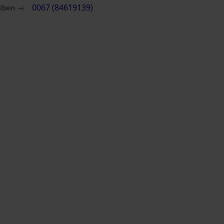
eiben →
0067 (84619139)