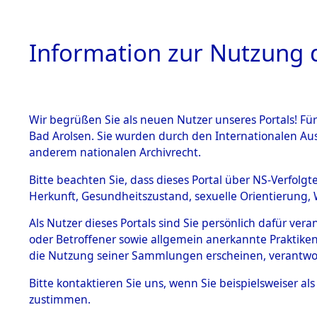
Information zur Nutzung d
Wir begrüßen Sie als neuen Nutzer unseres Portals! Fü
HOME
BESTANDSB
Bad Arolsen. Sie wurden durch den Internationalen Au
anderem nationalen Archivrecht.
BESTÄNDE
Evakuierun
Bitte beachten Sie, dass dieses Portal über NS-Verfolgt
Herkunft, Gesundheitszustand, sexuelle Orientierung, 
1.
Außenko
Inhaftierungsdoku
Als Nutzer dieses Portals sind Sie persönlich dafür ver
mente
oder Betroffener sowie allgemein anerkannte Praktiken
5. Verschiedenes
die Nutzung seiner Sammlungen erscheinen, verantwo
5.3
Bitte
kontaktieren
Sie uns, wenn Sie beispielsweiser a
Todesmärsche
zustimmen.
5.3.1 Alliierte
Erhebungen