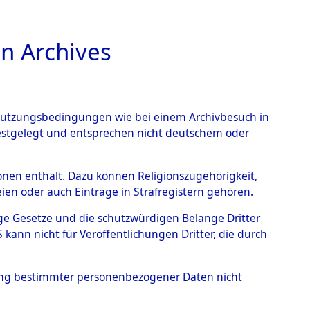
n Archives
TIONS ONLINE
n Nutzungsbedingungen wie bei einem Archivbesuch in
festgelegt und entsprechen nicht deutschem oder
Flossenbürg und seiner
rsonen enthält. Dazu können Religionszugehörigkeit,
en oder auch Einträge in Strafregistern gehören.
tige Gesetze und die schutzwürdigen Belange Dritter
ann nicht für Veröffentlichungen Dritter, die durch
hung bestimmter personenbezogener Daten nicht
g des Konzentrationslagers Flossenbürg und seiner