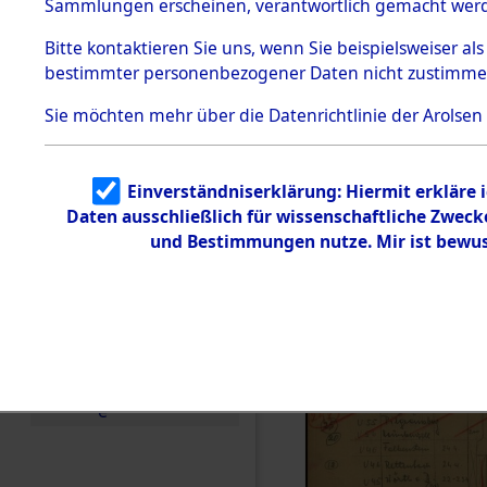
Sammlungen erscheinen, verantwortlich gemacht wer
Todesmärsche
5.3.1 Alliierte
Bitte
kontaktieren
Sie uns, wenn Sie beispielsweiser al
Erhebungen
bestimmter personenbezogener Daten nicht zustimme
zu
Todesmärsch
en
Sie möchten mehr über die Datenrichtlinie der Arolsen
5.3.2
Versuchte
Identifizierun
Einverständniserklärung: Hiermit erkläre 
g
Daten ausschließlich für wissenschaftliche Zwec
5.3.3
Todesmärsch
und Bestimmungen nutze. Mir ist bewus
e /
Identifikation
unbekannter
Toter
5.3.5
Grabermittlu
ng /
Friedhofsplän
e