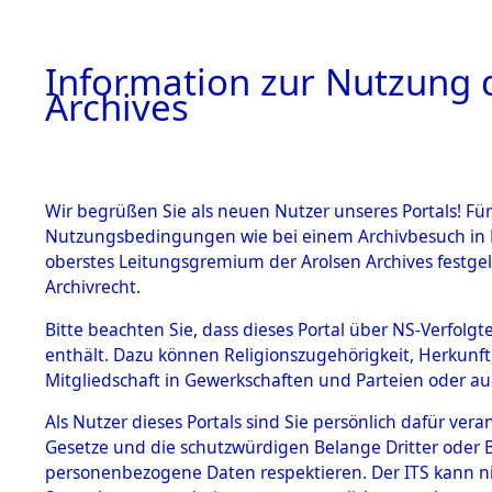
Information zur Nutzung d
Archives
HOME
BESTANDSBESCHREIBUNG
ARCHIVAL
Wir begrüßen Sie als neuen Nutzer unseres Portals! Für
Nutzungsbedingungen wie bei einem Archivbesuch in B
oberstes Leitungsgremium der Arolsen Archives festg
Archivrecht.
BESTÄNDE
Bitte beachten Sie, dass dieses Portal über NS-Verfolgte
Evakuierun
enthält. Dazu können Religionszugehörigkeit, Herkunf
Mitgliedschaft in Gewerkschaften und Parteien oder auc
Flossenbür
1.
Inhaftierungsdoku
mente
Als Nutzer dieses Portals sind Sie persönlich dafür vera
Außenko
Gesetze und die schutzwürdigen Belange Dritter oder B
5. Verschiedenes
personenbezogene Daten respektieren. Der ITS kann nic
5.3