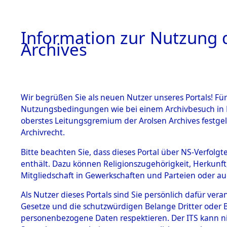
Information zur Nutzung d
Archives
HOME
BESTANDSBESCHREIBUNG
ARCHIVAL
Wir begrüßen Sie als neuen Nutzer unseres Portals! Für
Nutzungsbedingungen wie bei einem Archivbesuch in B
oberstes Leitungsgremium der Arolsen Archives festg
Archivrecht.
BESTÄNDE
Bitte beachten Sie, dass dieses Portal über NS-Verfolgte
Evakuierun
enthält. Dazu können Religionszugehörigkeit, Herkunf
Mitgliedschaft in Gewerkschaften und Parteien oder auc
Flossenbür
1.
Inhaftierungsdoku
mente
Als Nutzer dieses Portals sind Sie persönlich dafür vera
Außenko
Gesetze und die schutzwürdigen Belange Dritter oder B
5. Verschiedenes
personenbezogene Daten respektieren. Der ITS kann nic
5.3