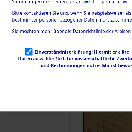
Sammlungen erscheinen, verantwortlich gemacht wer
Todesmärsche
5.3.1 Alliierte
Bitte
kontaktieren
Sie uns, wenn Sie beispielsweiser al
Erhebungen
bestimmter personenbezogener Daten nicht zustimme
zu
Todesmärsch
en
Sie möchten mehr über die Datenrichtlinie der Arolsen
5.3.2
Versuchte
Identifizierun
Einverständniserklärung: Hiermit erkläre 
g
Daten ausschließlich für wissenschaftliche Zwec
5.3.3
Todesmärsch
und Bestimmungen nutze. Mir ist bewus
e /
Identifikation
unbekannter
Toter
5.3.5
Grabermittlu
ng /
Friedhofsplän
e