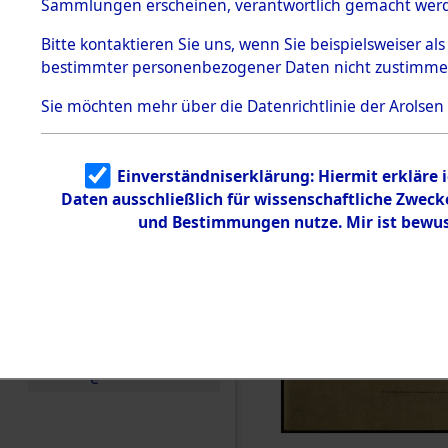
Sammlungen erscheinen, verantwortlich gemacht wer
Todesmärsche
5.3.1 Alliierte
Bitte
kontaktieren
Sie uns, wenn Sie beispielsweiser al
Erhebungen
bestimmter personenbezogener Daten nicht zustimme
zu
Todesmärsch
en
Sie möchten mehr über die Datenrichtlinie der Arolsen
5.3.2
Versuchte
Identifizierun
Einverständniserklärung: Hiermit erkläre 
g
Daten ausschließlich für wissenschaftliche Zwec
5.3.3
Todesmärsch
und Bestimmungen nutze. Mir ist bewus
e /
Identifikation
unbekannter
Toter
5.3.5
Grabermittlu
ng /
Friedhofsplän
e