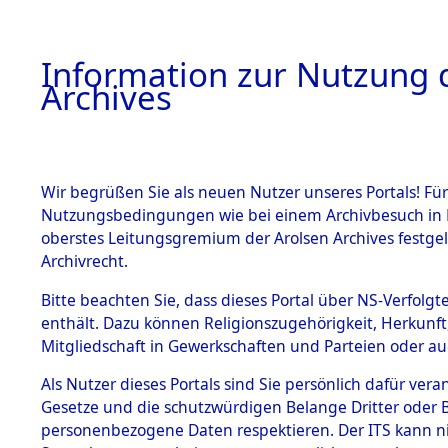
Information zur Nutzung d
Archives
HOME
BESTANDSBESCHREIBUNG
ARCHIVAL
Wir begrüßen Sie als neuen Nutzer unseres Portals! Für
Nutzungsbedingungen wie bei einem Archivbesuch in B
oberstes Leitungsgremium der Arolsen Archives festg
Archivrecht.
BESTÄNDE
Bitte beachten Sie, dass dieses Portal über NS-Verfolgte
Evakuierun
enthält. Dazu können Religionszugehörigkeit, Herkunf
Mitgliedschaft in Gewerkschaften und Parteien oder auc
Natzweiler
1.
Inhaftierungsdoku
mente
Als Nutzer dieses Portals sind Sie persönlich dafür vera
Außenko
Gesetze und die schutzwürdigen Belange Dritter oder B
5. Verschiedenes
personenbezogene Daten respektieren. Der ITS kann nic
5.3