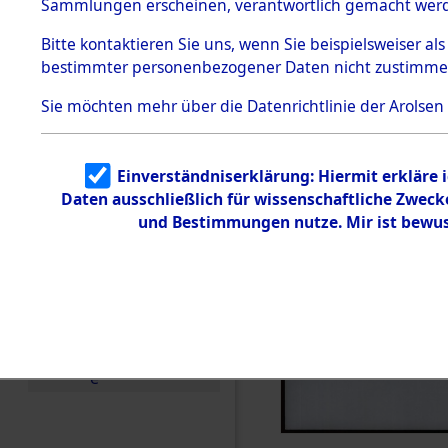
Sammlungen erscheinen, verantwortlich gemacht wer
Todesmärsche
5.3.1 Alliierte
Bitte
kontaktieren
Sie uns, wenn Sie beispielsweiser al
Erhebungen
bestimmter personenbezogener Daten nicht zustimme
zu
Todesmärsch
en
Sie möchten mehr über die Datenrichtlinie der Arolsen
5.3.2
Versuchte
Identifizierun
Einverständniserklärung: Hiermit erkläre 
g
Daten ausschließlich für wissenschaftliche Zwec
5.3.3
Todesmärsch
und Bestimmungen nutze. Mir ist bewus
e /
Identifikation
unbekannter
Toter
5.3.5
Grabermittlu
ng /
Friedhofsplän
e