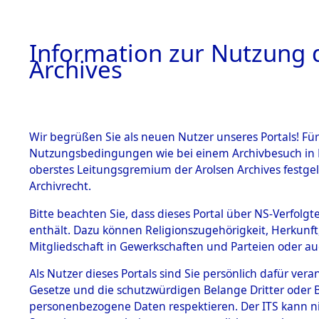
Information zur Nutzung d
Archives
HOME
BESTANDSBESCHREIBUNG
ARCHIVAL
Wir begrüßen Sie als neuen Nutzer unseres Portals! Für
Nutzungsbedingungen wie bei einem Archivbesuch in B
oberstes Leitungsgremium der Arolsen Archives festg
Archivrecht.
BESTÄNDE
Bitte beachten Sie, dass dieses Portal über NS-Verfolgte
Evakuierun
enthält. Dazu können Religionszugehörigkeit, Herkunf
Mitgliedschaft in Gewerkschaften und Parteien oder auc
Natzweiler
1.
Inhaftierungsdoku
mente
Als Nutzer dieses Portals sind Sie persönlich dafür vera
Außenko
Gesetze und die schutzwürdigen Belange Dritter oder B
5. Verschiedenes
personenbezogene Daten respektieren. Der ITS kann nic
5.3