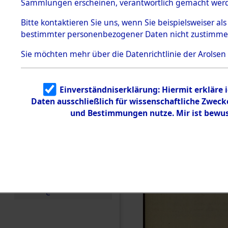
Sammlungen erscheinen, verantwortlich gemacht wer
Todesmärsche
5.3.1 Alliierte
Bitte
kontaktieren
Sie uns, wenn Sie beispielsweiser al
Erhebungen
bestimmter personenbezogener Daten nicht zustimme
zu
Todesmärsch
en
Sie möchten mehr über die Datenrichtlinie der Arolsen
5.3.2
Versuchte
Identifizierun
Einverständniserklärung: Hiermit erkläre 
g
Daten ausschließlich für wissenschaftliche Zwec
5.3.3
Todesmärsch
und Bestimmungen nutze. Mir ist bewus
e /
Identifikation
unbekannter
Toter
5.3.5
Grabermittlu
ng /
Friedhofsplän
e