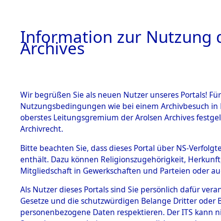
Information zur Nutzung d
Archives
HOME
BESTANDSBESCHREIBUNG
ARCHIVAL
Wir begrüßen Sie als neuen Nutzer unseres Portals! Für
Nutzungsbedingungen wie bei einem Archivbesuch in B
oberstes Leitungsgremium der Arolsen Archives festg
Archivrecht.
BESTÄNDE
Bitte beachten Sie, dass dieses Portal über NS-Verfolgte
Evakuierun
enthält. Dazu können Religionszugehörigkeit, Herkunf
Mitgliedschaft in Gewerkschaften und Parteien oder auc
Neuengam
1.
Inhaftierungsdoku
mente
Als Nutzer dieses Portals sind Sie persönlich dafür vera
Außenko
Gesetze und die schutzwürdigen Belange Dritter oder B
5. Verschiedenes
personenbezogene Daten respektieren. Der ITS kann nic
5.3