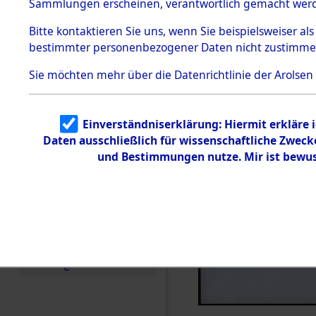
Sammlungen erscheinen, verantwortlich gemacht wer
Todesmärsche
5.3.1 Alliierte
Bitte
kontaktieren
Sie uns, wenn Sie beispielsweiser al
Erhebungen
bestimmter personenbezogener Daten nicht zustimme
zu
Todesmärsch
en
Sie möchten mehr über die Datenrichtlinie der Arolsen
5.3.2
Versuchte
Identifizierun
Einverständniserklärung: Hiermit erkläre 
g
Daten ausschließlich für wissenschaftliche Zwec
5.3.3
Todesmärsch
und Bestimmungen nutze. Mir ist bewus
e /
Identifikation
unbekannter
Toter
5.3.5
Grabermittlu
ng /
Friedhofsplän
e