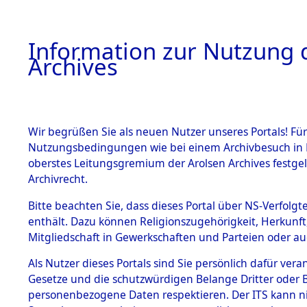
Information zur Nutzung d
Archives
HOME
BESTANDSBESCHREIBUNG
ARCHIVAL
Wir begrüßen Sie als neuen Nutzer unseres Portals! Für
Nutzungsbedingungen wie bei einem Archivbesuch in B
oberstes Leitungsgremium der Arolsen Archives festg
Archivrecht.
BESTÄNDE
Bitte beachten Sie, dass dieses Portal über NS-Verfolgte
Evakuierun
enthält. Dazu können Religionszugehörigkeit, Herkunf
Mitgliedschaft in Gewerkschaften und Parteien oder auc
Neuengam
1.
Inhaftierungsdoku
mente
Als Nutzer dieses Portals sind Sie persönlich dafür vera
Außenko
Gesetze und die schutzwürdigen Belange Dritter oder B
5. Verschiedenes
personenbezogene Daten respektieren. Der ITS kann nic
5.3