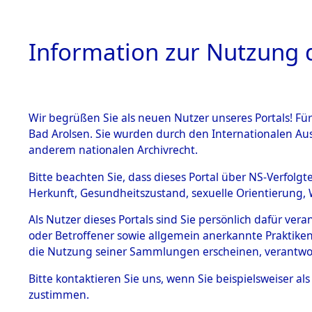
Information zur Nutzung d
Wir begrüßen Sie als neuen Nutzer unseres Portals! Fü
HOME
BESTANDSB
Bad Arolsen. Sie wurden durch den Internationalen Au
anderem nationalen Archivrecht.
BESTÄNDE
UNRRA Cent
Bitte beachten Sie, dass dieses Portal über NS-Verfolgt
Herkunft, Gesundheitszustand, sexuelle Orientierung, 
Todesmärc
1.
Inhaftierungsdoku
Als Nutzer dieses Portals sind Sie persönlich dafür ver
mente
oder Betroffener sowie allgemein anerkannte Praktiken
1946, Band 
5. Verschiedenes
die Nutzung seiner Sammlungen erscheinen, verantwo
5.3
(84619390
Bitte
kontaktieren
Sie uns, wenn Sie beispielsweiser a
Todesmärsche
zustimmen.
5.3.1 Alliierte
Erhebungen