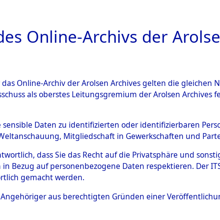
a
A
es Online-Archivs der Arolse
DIGITAL COLLEC
r das Online-Archiv der Arolsen Archives gelten die gleiche
ESCHREIBUNG
ARCHIVALE
ÜBERSICHT
BILD
sschuss als oberstes Leitungsgremium der Arolsen Archives 
ral Traching Bureau, Docume
e sensible Daten zu identifizierten oder identifizierbaren Pe
Weltanschauung, Mitgliedschaft in Gewerkschaften und Partei
he: Marschrouten und Entfer
antwortlich, dass Sie das Recht auf die Privatsphäre und sons
 in Bezug auf personenbezogene Daten respektieren. Der ITS k
II: 28. Mai 1946 Band III: 15.
rtlich gemacht werden.
)
ls Angehöriger aus berechtigten Gründen einer Veröffentlic