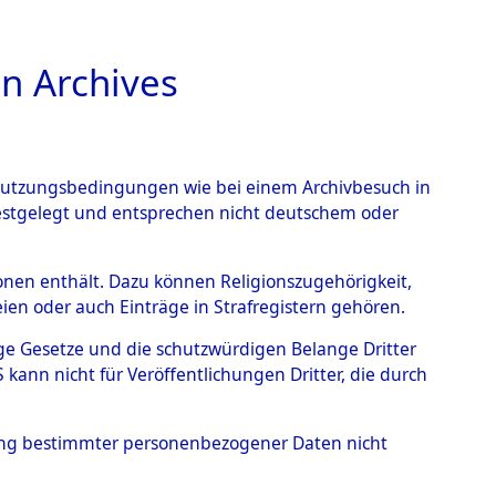
n Archives
TIONS ONLINE
n Nutzungsbedingungen wie bei einem Archivbesuch in
festgelegt und entsprechen nicht deutschem oder
nts Intelligence:
rsonen enthält. Dazu können Religionszugehörigkeit,
en oder auch Einträge in Strafregistern gehören.
nungen. Band I: 19 März
tige Gesetze und die schutzwürdigen Belange Dritter
ann nicht für Veröffentlichungen Dritter, die durch
 Juli 1946
→
0001
hung bestimmter personenbezogener Daten nicht