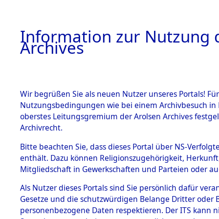
Information zur Nutzung d
Archives
HOME
BESTANDSBESCHREIBUNG
ARCHIVAL
Wir begrüßen Sie als neuen Nutzer unseres Portals! Für
Nutzungsbedingungen wie bei einem Archivbesuch in B
oberstes Leitungsgremium der Arolsen Archives festg
Archivrecht.
BESTÄNDE
Bitte beachten Sie, dass dieses Portal über NS-Verfolgte
UNRRA Cen
enthält. Dazu können Religionszugehörigkeit, Herkunf
Mitgliedschaft in Gewerkschaften und Parteien oder auc
Documents 
1.
Inhaftierungsdoku
mente
Als Nutzer dieses Portals sind Sie persönlich dafür vera
Todesmärc
Gesetze und die schutzwürdigen Belange Dritter oder B
5. Verschiedenes
personenbezogene Daten respektieren. Der ITS kann nic
5.3