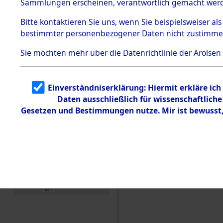
Entfernung
Sammlungen erscheinen, verantwortlich gemacht wer
Todesmärsche
Band II: 28
5.3.1 Alliierte
Bitte
kontaktieren
Sie uns, wenn Sie beispielsweiser al
Erhebungen
bestimmter personenbezogener Daten nicht zustimme
zu
Juli 1946
Todesmärsch
en
Sie möchten mehr über die Datenrichtlinie der Arolsen
5.3.2
Versuchte
Identifizierun
Einverständniserklärung: Hiermit erkläre ic
g
Daten ausschließlich für wissenschaftlic
5.3.3
Todesmärsch
Gesetzen und Bestimmungen nutze. Mir ist bewusst
e /
Identifikation
unbekannter
Toter
5.3.5
Grabermittlu
ng /
Friedhofsplän
e