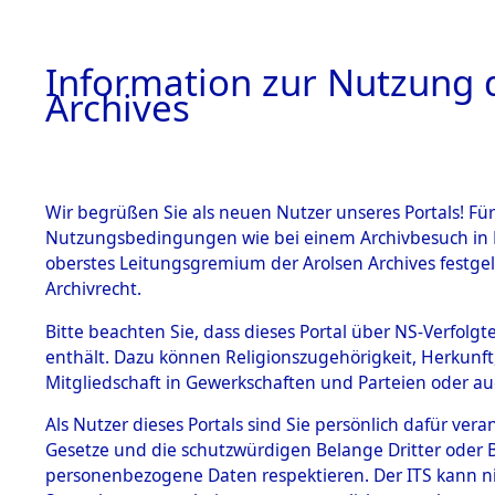
Information zur Nutzung d
Archives
HOME
BESTANDSBESCHREIBUNG
ARCHIVAL
Wir begrüßen Sie als neuen Nutzer unseres Portals! Für
Nutzungsbedingungen wie bei einem Archivbesuch in B
oberstes Leitungsgremium der Arolsen Archives festg
Archivrecht.
BESTÄNDE
Bitte beachten Sie, dass dieses Portal über NS-Verfolgte
UNRRA Cen
enthält. Dazu können Religionszugehörigkeit, Herkunf
Mitgliedschaft in Gewerkschaften und Parteien oder auc
Documents 
1.
Inhaftierungsdoku
mente
Als Nutzer dieses Portals sind Sie persönlich dafür vera
Todesmärc
Gesetze und die schutzwürdigen Belange Dritter oder B
5. Verschiedenes
personenbezogene Daten respektieren. Der ITS kann nic
5.3