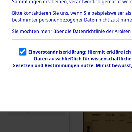
Entfernung
Sammlungen erscheinen, verantwortlich gemacht wer
Todesmärsche
Band II: 28
5.3.1 Alliierte
Bitte
kontaktieren
Sie uns, wenn Sie beispielsweiser al
Erhebungen
bestimmter personenbezogener Daten nicht zustimme
zu
Juli 1946
Todesmärsch
en
Sie möchten mehr über die Datenrichtlinie der Arolsen
5.3.2
Versuchte
Identifizierun
Einverständniserklärung: Hiermit erkläre ic
g
Daten ausschließlich für wissenschaftlic
5.3.3
Todesmärsch
Gesetzen und Bestimmungen nutze. Mir ist bewusst
e /
Identifikation
unbekannter
Toter
5.3.5
Grabermittlu
ng /
Friedhofsplän
e