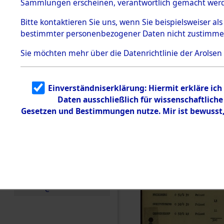
Entfernung
Sammlungen erscheinen, verantwortlich gemacht wer
Todesmärsche
Band II: 28
5.3.1 Alliierte
Bitte
kontaktieren
Sie uns, wenn Sie beispielsweiser al
Erhebungen
bestimmter personenbezogener Daten nicht zustimme
zu
Juli 1946
Todesmärsch
en
Sie möchten mehr über die Datenrichtlinie der Arolsen
5.3.2
Versuchte
Identifizierun
Einverständniserklärung: Hiermit erkläre ic
g
Daten ausschließlich für wissenschaftlic
5.3.3
Todesmärsch
Gesetzen und Bestimmungen nutze. Mir ist bewusst
e /
Identifikation
unbekannter
Toter
5.3.5
Grabermittlu
ng /
Friedhofsplän
e