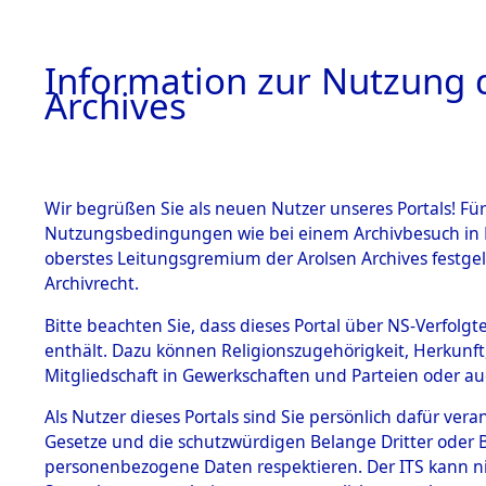
Information zur Nutzung d
Archives
HOME
BESTANDSBESCHREIBUNG
ARCHIVAL
Wir begrüßen Sie als neuen Nutzer unseres Portals! Für
Nutzungsbedingungen wie bei einem Archivbesuch in B
oberstes Leitungsgremium der Arolsen Archives festg
Archivrecht.
BESTÄNDE
Bitte beachten Sie, dass dieses Portal über NS-Verfolgte
UNRRA Cen
enthält. Dazu können Religionszugehörigkeit, Herkunf
Mitgliedschaft in Gewerkschaften und Parteien oder auc
Documents 
1.
Inhaftierungsdoku
mente
Als Nutzer dieses Portals sind Sie persönlich dafür vera
Todesmärc
Gesetze und die schutzwürdigen Belange Dritter oder B
5. Verschiedenes
personenbezogene Daten respektieren. Der ITS kann nic
5.3