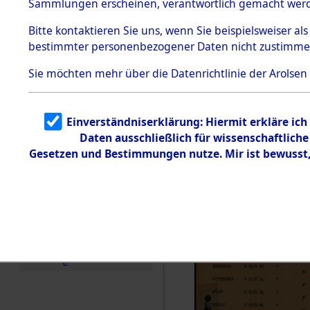
Entfernung
Sammlungen erscheinen, verantwortlich gemacht wer
Todesmärsche
Band II: 28
5.3.1 Alliierte
Bitte
kontaktieren
Sie uns, wenn Sie beispielsweiser al
Erhebungen
bestimmter personenbezogener Daten nicht zustimme
zu
Juli 1946
Todesmärsch
en
Sie möchten mehr über die Datenrichtlinie der Arolsen
5.3.2
Versuchte
Identifizierun
Einverständniserklärung: Hiermit erkläre ic
g
Daten ausschließlich für wissenschaftlic
5.3.3
Todesmärsch
Gesetzen und Bestimmungen nutze. Mir ist bewusst
e /
Identifikation
unbekannter
Toter
5.3.5
Grabermittlu
ng /
Friedhofsplän
e