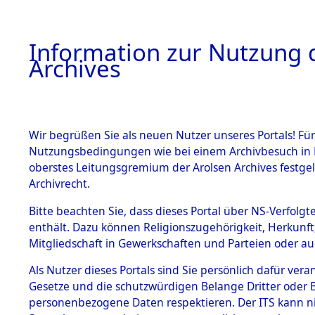
Information zur Nutzung d
Archives
HOME
BESTANDSBESCHREIBUNG
ARCHIVAL
Wir begrüßen Sie als neuen Nutzer unseres Portals! Für
Nutzungsbedingungen wie bei einem Archivbesuch in B
oberstes Leitungsgremium der Arolsen Archives festg
Archivrecht.
BESTÄNDE
Bitte beachten Sie, dass dieses Portal über NS-Verfolgte
UNRRA Cen
enthält. Dazu können Religionszugehörigkeit, Herkunf
Mitgliedschaft in Gewerkschaften und Parteien oder auc
Documents 
1.
Inhaftierungsdoku
mente
Als Nutzer dieses Portals sind Sie persönlich dafür vera
Todesmärc
Gesetze und die schutzwürdigen Belange Dritter oder B
5. Verschiedenes
personenbezogene Daten respektieren. Der ITS kann nic
5.3