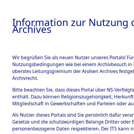
Information zur Nutzung d
Archives
HOME
BESTANDSBESCHREIBUNG
ARCHIVAL
Wir begrüßen Sie als neuen Nutzer unseres Portals! Für
Nutzungsbedingungen wie bei einem Archivbesuch in B
oberstes Leitungsgremium der Arolsen Archives festg
Archivrecht.
BESTÄNDE
Bitte beachten Sie, dass dieses Portal über NS-Verfolgte
UNRRA Cen
enthält. Dazu können Religionszugehörigkeit, Herkunf
Mitgliedschaft in Gewerkschaften und Parteien oder auc
Documents 
1.
Inhaftierungsdoku
mente
Als Nutzer dieses Portals sind Sie persönlich dafür vera
Todesmärc
Gesetze und die schutzwürdigen Belange Dritter oder B
5. Verschiedenes
personenbezogene Daten respektieren. Der ITS kann nic
5.3