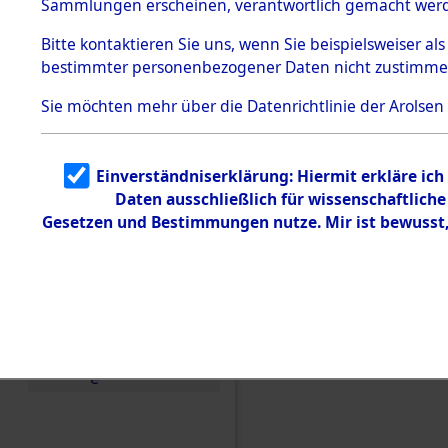
Entfernung
Sammlungen erscheinen, verantwortlich gemacht wer
Todesmärsche
Band II: 28
5.3.1 Alliierte
Bitte
kontaktieren
Sie uns, wenn Sie beispielsweiser al
Erhebungen
bestimmter personenbezogener Daten nicht zustimme
zu
Juli 1946
Todesmärsch
en
Sie möchten mehr über die Datenrichtlinie der Arolsen
5.3.2
Versuchte
Identifizierun
Einverständniserklärung: Hiermit erkläre ic
g
Daten ausschließlich für wissenschaftlic
5.3.3
Todesmärsch
Gesetzen und Bestimmungen nutze. Mir ist bewusst
e /
Identifikation
unbekannter
Toter
5.3.5
Grabermittlu
ng /
Friedhofsplän
e