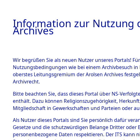
Information zur Nutzung d
Archives
HOME
BESTANDSBESCHREIBUNG
ARCHIVAL
Wir begrüßen Sie als neuen Nutzer unseres Portals! Für
Nutzungsbedingungen wie bei einem Archivbesuch in B
oberstes Leitungsgremium der Arolsen Archives festg
Archivrecht.
BESTÄNDE
Bitte beachten Sie, dass dieses Portal über NS-Verfolgte
UNRRA Cen
enthält. Dazu können Religionszugehörigkeit, Herkunf
Mitgliedschaft in Gewerkschaften und Parteien oder auc
Documents 
1.
Inhaftierungsdoku
mente
Als Nutzer dieses Portals sind Sie persönlich dafür vera
Todesmärc
Gesetze und die schutzwürdigen Belange Dritter oder B
5. Verschiedenes
personenbezogene Daten respektieren. Der ITS kann nic
5.3