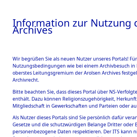
Information zur Nutzung d
Archives
HOME
BESTANDSBESCHREIBUNG
ARCHIVAL
Wir begrüßen Sie als neuen Nutzer unseres Portals! Für
Nutzungsbedingungen wie bei einem Archivbesuch in B
oberstes Leitungsgremium der Arolsen Archives festg
Archivrecht.
BESTÄNDE
Bitte beachten Sie, dass dieses Portal über NS-Verfolgte
UNRRA Cen
enthält. Dazu können Religionszugehörigkeit, Herkunf
Mitgliedschaft in Gewerkschaften und Parteien oder auc
Documents 
1.
Inhaftierungsdoku
mente
Als Nutzer dieses Portals sind Sie persönlich dafür vera
Todesmärc
Gesetze und die schutzwürdigen Belange Dritter oder B
5. Verschiedenes
personenbezogene Daten respektieren. Der ITS kann nic
5.3