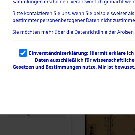
Entfernung
Sammlungen erscheinen, verantwortlich gemacht wer
Todesmärsche
Band II: 28
5.3.1 Alliierte
Bitte
kontaktieren
Sie uns, wenn Sie beispielsweiser al
Erhebungen
bestimmter personenbezogener Daten nicht zustimme
zu
Juli 1946
Todesmärsch
en
Sie möchten mehr über die Datenrichtlinie der Arolsen
5.3.2
Versuchte
Identifizierun
Einverständniserklärung: Hiermit erkläre ic
g
Daten ausschließlich für wissenschaftlic
5.3.3
Todesmärsch
Gesetzen und Bestimmungen nutze. Mir ist bewusst
e /
Identifikation
unbekannter
Toter
5.3.5
Grabermittlu
ng /
Friedhofsplän
e