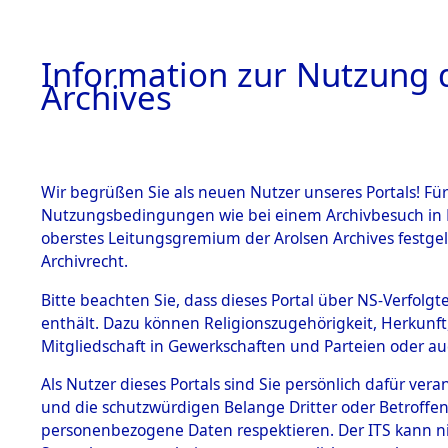
Information zur Nutzung d
Archives
HOME
BESTANDSBESCHREIBUNG
ARCHIVAL
Wir begrüßen Sie als neuen Nutzer unseres Portals! Für
Nutzungsbedingungen wie bei einem Archivbesuch in B
oberstes Leitungsgremium der Arolsen Archives festg
Archivrecht.
BESTÄNDE
Bitte beachten Sie, dass dieses Portal über NS-Verfolgte
Ermittlung
enthält. Dazu können Religionszugehörigkeit, Herkunf
Mitgliedschaft in Gewerkschaften und Parteien oder auc
Evakuieru
1.
Inhaftierungsdoku
mente
Als Nutzer dieses Portals sind Sie persönlich dafür vera
der ameri
und die schutzwürdigen Belange Dritter oder Betroffen
5. Verschiedenes
personenbezogene Daten respektieren. Der ITS kann nic
5.3