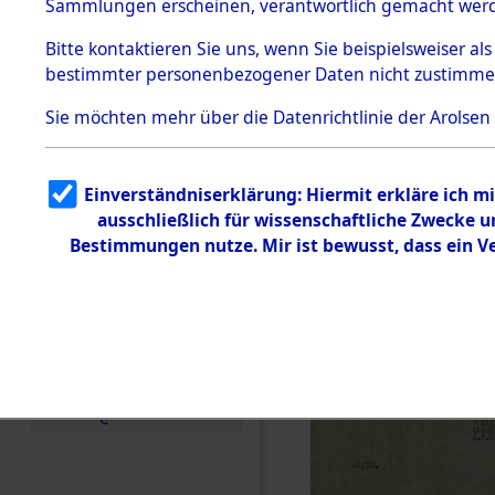
0013 (846
Sammlungen erscheinen, verantwortlich gemacht wer
Todesmärsche
5.3.1 Alliierte
Bitte
kontaktieren
Sie uns, wenn Sie beispielsweiser al
Erhebungen
bestimmter personenbezogener Daten nicht zustimme
zu
Todesmärsch
en
Sie möchten mehr über die Datenrichtlinie der Arolsen
5.3.2
Versuchte
Identifizierun
Einverständniserklärung: Hiermit erkläre ich 
g
ausschließlich für wissenschaftliche Zwecke
5.3.3
Todesmärsch
Bestimmungen nutze. Mir ist bewusst, dass ein 
e /
Identifikation
unbekannter
Toter
5.3.5
Grabermittlu
ng /
Friedhofsplän
e