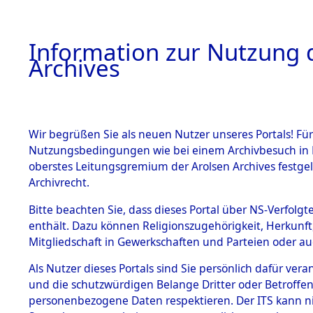
Information zur Nutzung d
Archives
HOME
BESTANDSBESCHREIBUNG
ARCHIVAL
Wir begrüßen Sie als neuen Nutzer unseres Portals! Für
Nutzungsbedingungen wie bei einem Archivbesuch in B
oberstes Leitungsgremium der Arolsen Archives festg
Archivrecht.
BESTÄNDE
Bitte beachten Sie, dass dieses Portal über NS-Verfolgte
Ermittlung
enthält. Dazu können Religionszugehörigkeit, Herkunf
Mitgliedschaft in Gewerkschaften und Parteien oder auc
Evakuieru
1.
Inhaftierungsdoku
mente
Als Nutzer dieses Portals sind Sie persönlich dafür vera
der ameri
und die schutzwürdigen Belange Dritter oder Betroffen
5. Verschiedenes
personenbezogene Daten respektieren. Der ITS kann nic
5.3