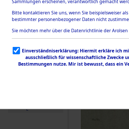
0017 (846
Sammlungen erscheinen, verantwortlich gemacht wer
Todesmärsche
5.3.1 Alliierte
Bitte
kontaktieren
Sie uns, wenn Sie beispielsweiser al
Erhebungen
bestimmter personenbezogener Daten nicht zustimme
zu
Todesmärsch
en
Sie möchten mehr über die Datenrichtlinie der Arolsen
5.3.2
Versuchte
Identifizierun
Einverständniserklärung: Hiermit erkläre ich 
g
ausschließlich für wissenschaftliche Zwecke
5.3.3
Todesmärsch
Bestimmungen nutze. Mir ist bewusst, dass ein 
e /
Identifikation
unbekannter
Toter
5.3.5
Grabermittlu
ng /
Friedhofsplän
e